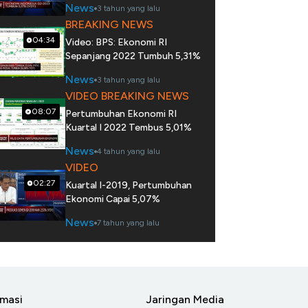
News
3 tahun yang lalu
BREAKING NEWS
04:34
Video: BPS: Ekonomi RI
Sepanjang 2022 Tumbuh 5,31%
News
3 tahun yang lalu
VIDEO BREAKING NEWS
08:07
Pertumbuhan Ekonomi RI
Kuartal I 2022 Tembus 5,01%
News
4 tahun yang lalu
VIDEO
02:27
Kuartal I-2019, Pertumbuhan
Ekonomi Capai 5,07%
News
7 tahun yang lalu
rmasi
Jaringan Media