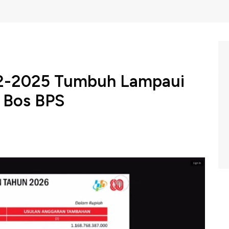
Q2-2025 Tumbuh Lampaui
r Bos BPS
di Komisi X DPR RI mencecar Kepala Badan Pusat Statistik
kait dengan data pertumbuhan ekonomi kuartal kedua
a tumbuh di luar perkiraan konsensus pakar atau ekonom
BC Indonesia (Rabu, 27/08/2025) berikut ini.