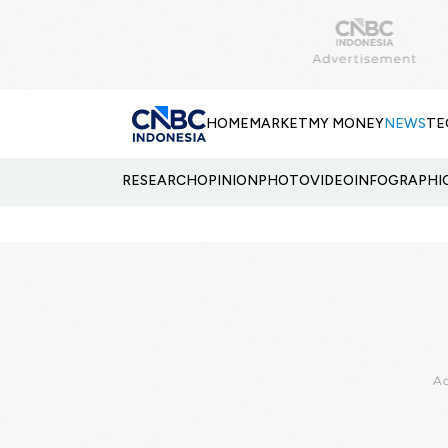
HOME
MARKET
MY MONEY
NEWS
TE
RESEARCH
OPINION
PHOTO
VIDEO
INFOGRAPHI