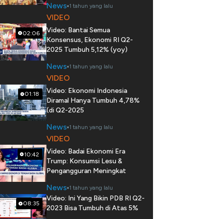
News
1 tahun yang lalu
VIDEO
Video: Bantai Semua
02:06
Konsensus, Ekonomi RI Q2-
2025 Tumbuh 5,12% (yoy)
News
1 tahun yang lalu
VIDEO
Video: Ekonomi Indonesia
01:18
Diramal Hanya Tumbuh 4,78%
(di Q2-2025
News
1 tahun yang lalu
VIDEO
Video: Badai Ekonomi Era
10:42
Trump: Konsumsi Lesu &
Pengangguran Meningkat
News
1 tahun yang lalu
Video: Ini Yang Bikin PDB RI Q2-
08:35
2023 Bisa Tumbuh di Atas 5%