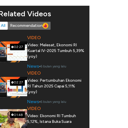
Related Videos
All
Recommendation
VIDEO
Video: Melesat, Ekonomi RI
02:27
Kuartal IV-2025 Tumbuh 5,39%
(yoy)
News
6 bulan yang lalu
VIDEO
Video: Pertumbuhan Ekonomi
02:27
RI Tahun 2025 Capai 5,11%
(yoy)
News
6 bulan yang lalu
VIDEO
01:48
Video: Ekonomi RI Tumbuh
5,12%, Istana Buka Suara