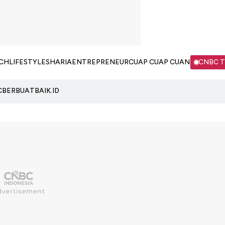
CH
LIFESTYLE
SHARIA
ENTREPRENEUR
CUAP CUAP CUAN
CNBC 
C
BERBUATBAIK.ID