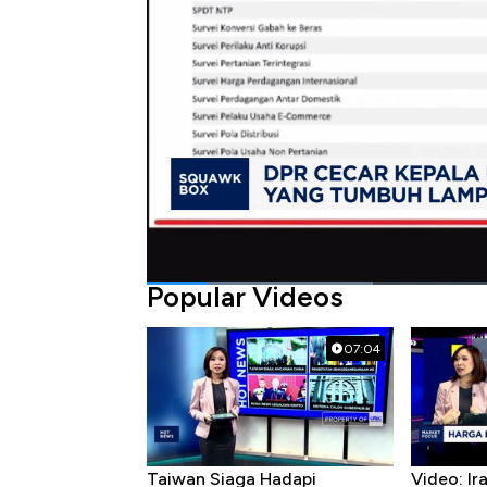
Bagikan:
#pertumbuhan ekonomi
#bps
#dpr ri
Popular Videos
07:04
Taiwan Siaga Hadapi
Video: I