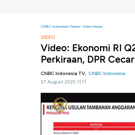
CNBC Indonesia
News
Video News
VIDEO
Video: Ekonomi RI 
Perkiraan, DPR Ceca
CNBC Indonesia TV,
CNBC Indonesia
27 August 2025 11:11
Jakarta, CNBC Indonesia -
Para politikus 
atau BPS Amalia Adininggar Widyasanti ter
2025 yang mengejutkan banyak pihak, karen
dengan besaran 5,12% secara tahunan.
Selengkapnya dalam program Squawk Box CN