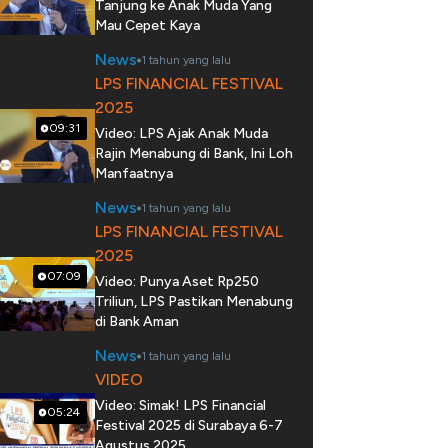
Tanjung ke Anak Muda Yang
Mau Cepet Kaya
News
1 tahun yang lalu
LPS FINANCIAL FESTIVAL
2025
09:31
Video: LPS Ajak Anak Muda
Rajin Menabung di Bank, Ini Loh
Manfaatnya
News
1 tahun yang lalu
LPS FINANCIAL FESTIVAL
2025
07:09
Video: Punya Aset Rp250
Triliun, LPS Pastikan Menabung
di Bank Aman
News
1 tahun yang lalu
VIDEO
Video: Simak! LPS Financial
05:24
Festival 2025 di Surabaya 6-7
Agustus 2025