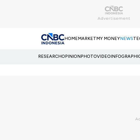
HOME
MARKET
MY MONEY
NEWS
TE
RESEARCH
OPINION
PHOTO
VIDEO
INFOGRAPHI