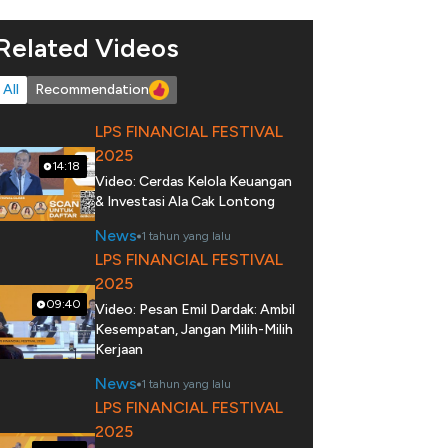
Related Videos
All
Recommendation
LPS FINANCIAL FESTIVAL
2025
14:18
Video: Cerdas Kelola Keuangan
& Investasi Ala Cak Lontong
News
1 tahun yang lalu
LPS FINANCIAL FESTIVAL
2025
09:40
Video: Pesan Emil Dardak: Ambil
Kesempatan, Jangan Milih-Milih
Kerjaan
News
1 tahun yang lalu
LPS FINANCIAL FESTIVAL
2025