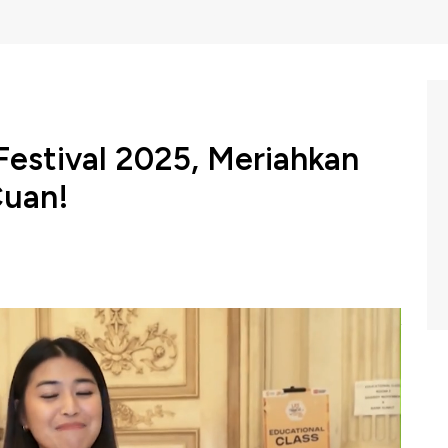
 Festival 2025, Meriahkan
Cuan!
da, komunitas bisnis hingga pegiat keuangan membludak
esta hiburan, LPS Financial Festival 2025 juga hadir
i makin beda.
 interaktif dan fun, festival ini jadi ruang belajar seru
ips meraih cuan di era digital. Dari anak muda sampai