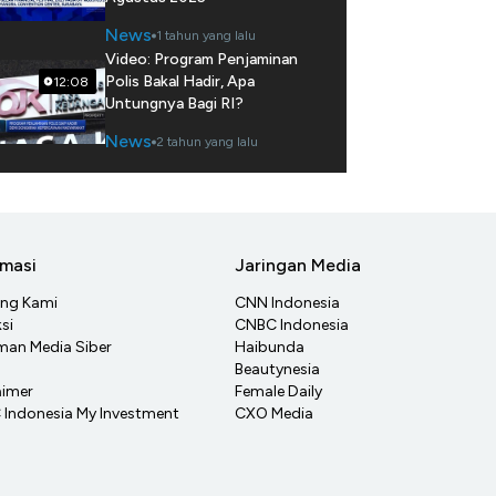
News
1 tahun yang lalu
Video: Program Penjaminan
Polis Bakal Hadir, Apa
12:08
Untungnya Bagi RI?
News
2 tahun yang lalu
rmasi
Jaringan Media
ang Kami
CNN Indonesia
si
CNBC Indonesia
an Media Siber
Haibunda
Beautynesia
aimer
Female Daily
Indonesia My Investment
CXO Media