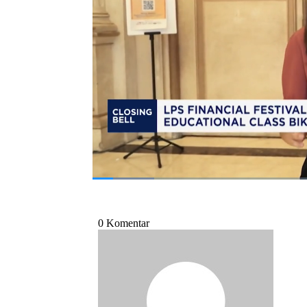
pelaku usaha, semua bisa dapet bekal finansi
Lalu seperti apa serunya kelas-kelas edukasi 
program Closing Bell CNBC Indonesia, Sela
Bagikan:
#lps
#lps financial festival 2025
#keu