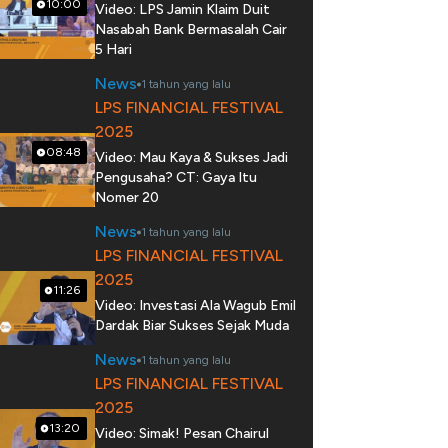
10:00
Video: LPS Jamin Klaim Duit
Nasabah Bank Bermasalah Cair
5 Hari
News
1 tahun yang lalu
LPS FINANCIAL FESTIVAL
2025
08:48
Video: Mau Kaya & Sukses Jadi
Pengusaha? CT: Gaya Itu
Nomer 20
News
1 tahun yang lalu
LPS FINANCIAL FESTIVAL
2025
11:26
Video: Investasi Ala Wagub Emil
Dardak Biar Sukses Sejak Muda
News
1 tahun yang lalu
LPS FINANCIAL FESTIVAL
2025
13:20
Video: Simak! Pesan Chairul