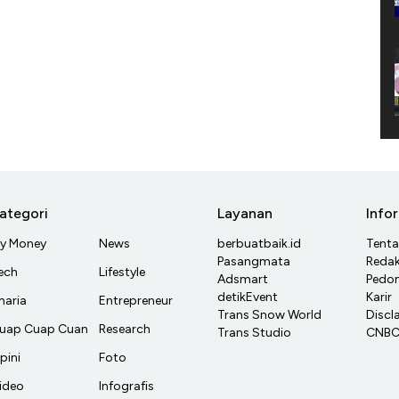
ategori
Layanan
Info
y Money
News
berbuatbaik.id
Tent
Pasangmata
Redak
ech
Lifestyle
Adsmart
Pedom
detikEvent
Karir
haria
Entrepreneur
Trans Snow World
Discl
uap Cuap Cuan
Research
Trans Studio
CNBC 
pini
Foto
ideo
Infografis