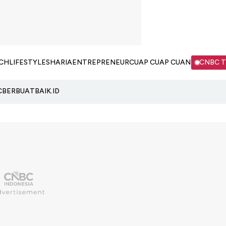
CH
LIFESTYLE
SHARIA
ENTREPRENEUR
CUAP CUAP CUAN
CNBC 
C
BERBUATBAIK.ID