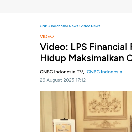
CNBC Indonesia
News
Video News
VIDEO
Video: LPS Financial
Hidup Maksimalkan 
CNBC Indonesia TV,
CNBC Indonesia
26 August 2025 17:12
Jakarta, CNBC Indonesia -
Ribuan anak mu
di LPS Financial Festival 2025. Bukan cuma p
dengan sentuhan edukasi yang bikin acara in
Lewat berbagai Educational Class yang dikemas
tentang cara cerdas kelola keuangan hingga t