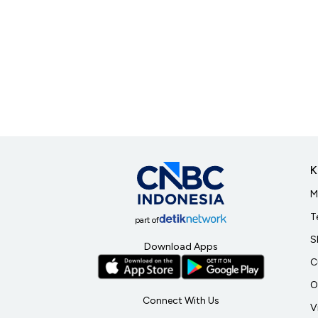
K
M
T
part of
S
Download Apps
C
O
Connect With Us
V