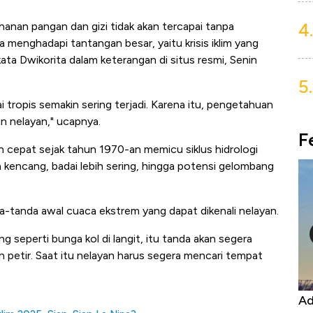
4.
tahanan pangan dan gizi tidak akan tercapai tanpa
a menghadapi tantangan besar, yaitu krisis iklim yang
ata Dwikorita dalam keterangan di situs resmi, Senin
5.
 tropis semakin sering terjadi. Karena itu, pengetahuan
 nelayan," ucapnya.
F
n cepat sejak tahun 1970-an memicu siklus hidrologi
ih kencang, badai lebih sering, hingga potensi gelombang
tanda awal cuaca ekstrem yang dapat dikenali nelayan.
seperti bunga kol di langit, itu tanda akan segera
an petir. Saat itu nelayan harus segera mencari tempat
Harga
Adu Panas Kinerja Emiten Minyak RI,
10