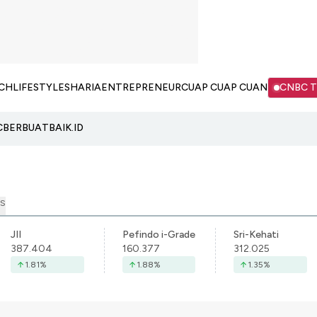
CH
LIFESTYLE
SHARIA
ENTREPRENEUR
CUAP CUAP CUAN
CNBC 
C
BERBUATBAIK.ID
S
JII
Pefindo i-Grade
Sri-Kehati
387.404
160.377
312.025
1.81
%
1.88
%
1.35
%