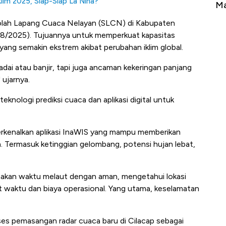
lim 2025, Siap-Siap La Nina?
erbahaya
Mana yang Cuannya Paling Menyala?
Pe
kolah Lapang Cuaca Nelayan (SLCN) di Kabupaten
/8/2025). Tujuannya untuk memperkuat kapasitas
ang semakin ekstrem akibat perubahan iklim global.
dai atau banjir, tapi juga ancaman kekeringan panjang
 ujarnya.
knologi prediksi cuaca dan aplikasi digital untuk
rkenalkan aplikasi InaWIS yang mampu memberikan
an. Termasuk ketinggian gelombang, potensi hujan lebat,
anakan waktu melaut dengan aman, mengetahui lokasi
t waktu dan biaya operasional. Yang utama, keselamatan
 pemasangan radar cuaca baru di Cilacap sebagai