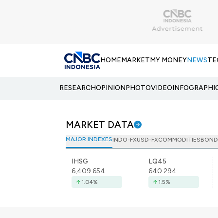
HOME
MARKET
MY MONEY
NEWS
TE
RESEARCH
OPINION
PHOTO
VIDEO
INFOGRAPHI
MARKET DATA
MAJOR INDEXES
INDO-FX
USD-FX
COMMODITIES
BOND
IHSG
LQ45
6,409.654
640.294
1.04
%
1.5
%