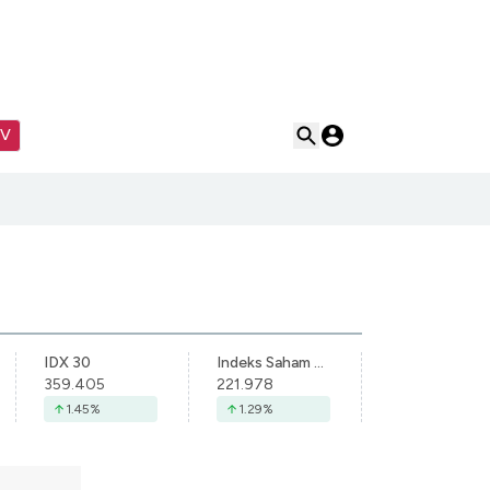
TV
IDX 30
Indeks Saham Syariah Indonesia
359.405
221.978
1.45
%
1.29
%