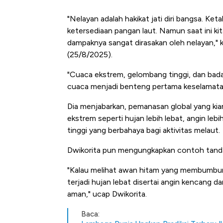
"Nelayan adalah hakikat jati diri bangsa. Ke
ketersediaan pangan laut. Namun saat ini kit
dampaknya sangat dirasakan oleh nelayan," k
(25/8/2025).
"Cuaca ekstrem, gelombang tinggi, dan badai
cuaca menjadi benteng pertama keselamatan
Dia menjabarkan, pemanasan global yang kia
ekstrem seperti hujan lebih lebat, angin leb
tinggi yang berbahaya bagi aktivitas melaut.
Dwikorita pun mengungkapkan contoh tanda-
"Kalau melihat awan hitam yang membumbung 
terjadi hujan lebat disertai angin kencang d
aman," ucap Dwikorita.
Kongo Tutup Keran Ekspor, 
Baca: