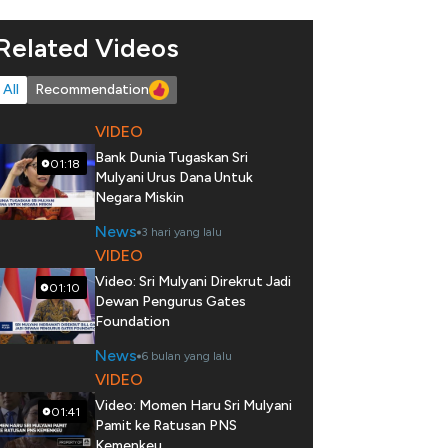
Related Videos
All
Recommendation
VIDEO
Bank Dunia Tugaskan Sri
01:18
Mulyani Urus Dana Untuk
Negara Miskin
News
3 hari yang lalu
VIDEO
Video: Sri Mulyani Direkrut Jadi
01:10
Dewan Pengurus Gates
Foundation
News
6 bulan yang lalu
VIDEO
Video: Momen Haru Sri Mulyani
01:41
Pamit ke Ratusan PNS
Kemenkeu