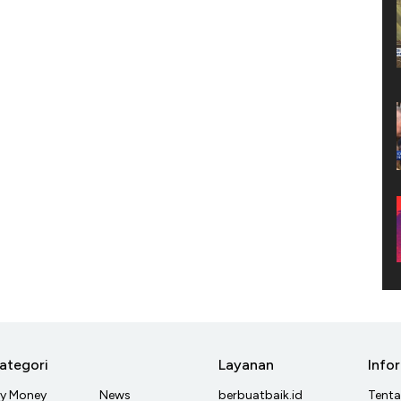
ategori
Layanan
Info
y Money
News
berbuatbaik.id
Tent