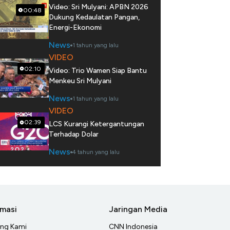
Video: Sri Mulyani: APBN 2026
00:48
Dukung Kedaulatan Pangan,
Energi-Ekonomi
News
1 tahun yang lalu
VIDEO
02:10
Video: Trio Wamen Siap Bantu
Menkeu Sri Mulyani
News
1 tahun yang lalu
VIDEO
02:39
LCS Kurangi Ketergantungan
Terhadap Dolar
News
4 tahun yang lalu
rmasi
Jaringan Media
ang Kami
CNN Indonesia