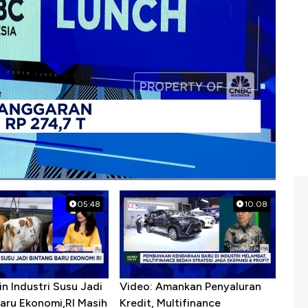
pendidikan
#guru dosen
#tenaga pendidik
05:48
10:08
in Industri Susu Jadi
Video: Amankan Penyaluran
Baru Ekonomi,RI Masih
Kredit, Multifinance