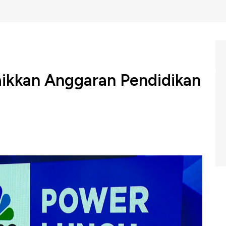
aikkan Anggaran Pendidikan
an Sri Mulyani Indrawati mengoreksi anggaran
ndidik. Dari sebelumnya Rp 178,7 triliun, menjadi Rp
dapatan dan belanja negara 2026.
NBC Indonesia (Jumat, 22/08/2025) berikut ini.