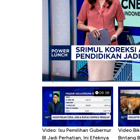
Bagikan:
#sri mulyani
#rapbn 2026
#anggaran 
Popular Videos
09:38
Video: Isu Pemilihan Gubernur
Video:Bik
BI Jadi Perhatian, Ini Efeknya
Bintang 