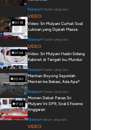
News
11 bulan yang lalu
VIDEO
01:18
Video: Sri Mulyani Curhat Soal
Lukisan yang Dijarah Massa
News
11 bulan yang lalu
VIDEO
01:24
Video: Sri Mulyani Hadiri Sidang
Kabinet di Tengah Isu Mundur
News
11 bulan yang lalu
Menhan Boyong Sejumlah
02:40
Menteri ke Bekasi, Ada Apa?
News
11 bulan yang lalu
Momen Debat Panas Sri
Mulyani Vs DPR, Soal Efisiensi
17:22
Anggaran
News
1 tahun yang lalu
VIDEO