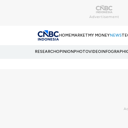
HOME
MARKET
MY MONEY
NEWS
TE
RESEARCH
OPINION
PHOTO
VIDEO
INFOGRAPHI