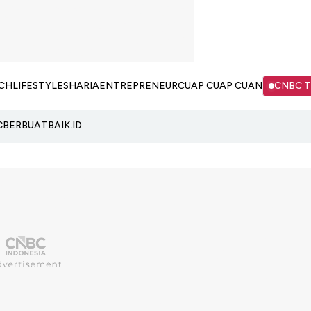
CH
LIFESTYLE
SHARIA
ENTREPRENEUR
CUAP CUAP CUAN
CNBC 
C
BERBUATBAIK.ID