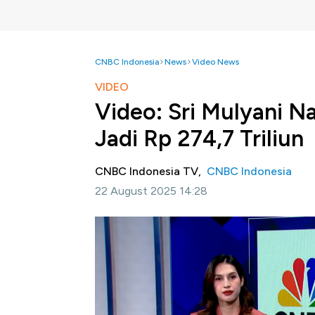
CNBC Indonesia
News
Video News
VIDEO
Video: Sri Mulyani N
Jadi Rp 274,7 Triliun
CNBC Indonesia TV,
CNBC Indonesia
22 August 2025 14:28
Jakarta, CNBC Indonesia-
Menteri Keuang
pendidikan untuk guru, dosen, dan tenaga pe
274,7 triliun dalam rancangan anggaran pen
Selengkapnya dalam program Power Lunch C