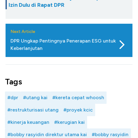
Izin Dulu di Rapat DPR
Next Article
DPR Ungkap Pentingnya Penerapan ESG untuk
Keberlanjutan
Tags
#dpr
#utang kai
#kereta cepat whoosh
#restrukturisasi utang
#proyek kcic
#kinerja keuangan
#kerugian kai
#bobby rasyidin direktur utama kai
#bobby rasyidin