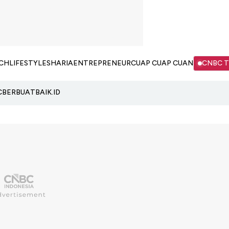
CH
LIFESTYLE
SHARIA
ENTREPRENEUR
CUAP CUAP CUAN
CNBC 
C
BERBUATBAIK.ID