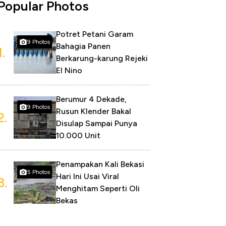
Popular Photos
Potret Petani Garam
9 Photos
Bahagia Panen
1.
Berkarung-karung Rejeki
El Nino
Berumur 4 Dekade,
9 Photos
Rusun Klender Bakal
2.
Disulap Sampai Punya
10.000 Unit
Penampakan Kali Bekasi
5 Photos
Hari Ini Usai Viral
3.
Menghitam Seperti Oli
Bekas