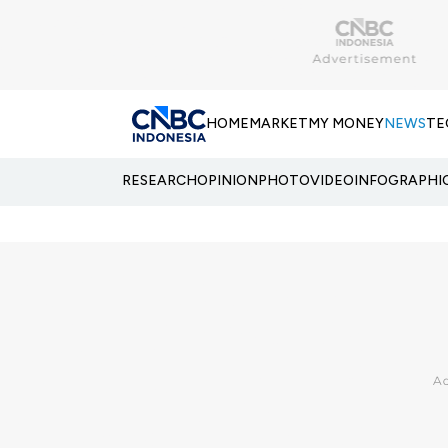
HOME
MARKET
MY MONEY
NEWS
TE
RESEARCH
OPINION
PHOTO
VIDEO
INFOGRAPHI