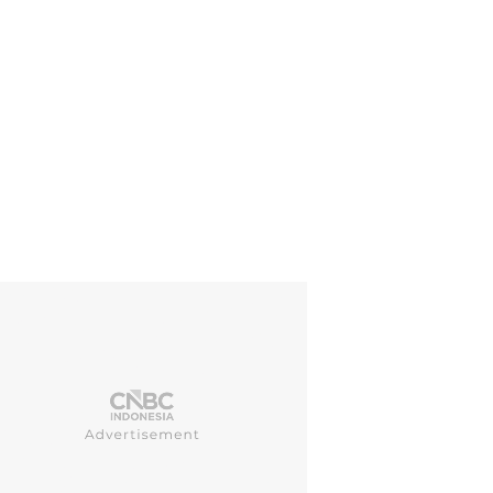
ndahan ini dilakukan untuk menyelamatkan bangunan berusia lebih da
unan tanah dan ekspansi tambang bijih besi bawah tanah terbesar d