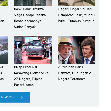
Bank-Bank Diminta
Geger Sungai Kini Jadi
Siaga Hadapi Petaka
Hamparan Pasir, Muncul
aan
Besar, Korbannya
Pulau-Tumbuh Rumput
Sudah Banyak
40
Pikap Produksi
2 Presiden Baku
 3
Karawang Diekspor ke
Hantam, Hubungan 2
was
27 Negara, Filipina
Negara Terancam
Pasar Utama
HOW MORE