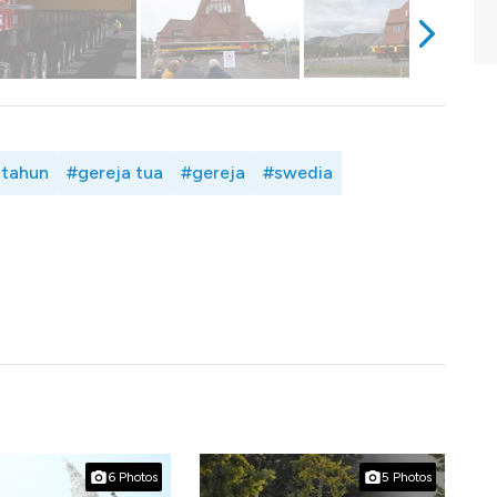
 tahun
#gereja tua
#gereja
#swedia
6 Photos
5 Photos