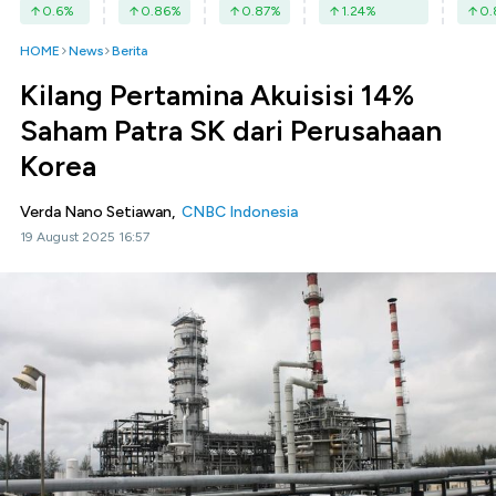
0.6
%
0.86
%
0.87
%
1.24
%
0.
HOME
News
Berita
Kilang Pertamina Akuisisi 14%
Saham Patra SK dari Perusahaan
Korea
Verda Nano Setiawan,
CNBC Indonesia
19 August 2025 16:57