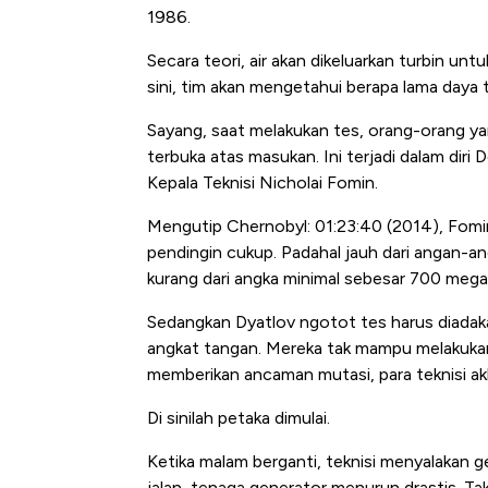
1986.
Secara teori, air akan dikeluarkan turbin un
sini, tim akan mengetahui berapa lama daya 
Sayang, saat melakukan tes, orang-orang yan
terbuka atas masukan. Ini terjadi dalam diri
Kepala Teknisi Nicholai Fomin.
Mengutip Chernobyl: 01:23:40 (2014), Fom
pendingin cukup. Padahal jauh dari angan-
kurang dari angka minimal sebesar 700 meg
Sedangkan Dyatlov ngotot tes harus diadakan 
angkat tangan. Mereka tak mampu melakuka
memberikan ancaman mutasi, para teknisi ak
Di sinilah petaka dimulai.
Ketika malam berganti, teknisi menyalakan g
jalan, tenaga generator menurun drastis. Ta