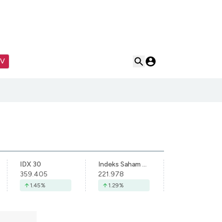
TV
IDX 30
Indeks Saham Syariah Indonesia
359.405
221.978
1.45
%
1.29
%