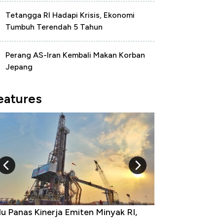
Tetangga RI Hadapi Krisis, Ekonomi
Tumbuh Terendah 5 Tahun
Perang AS-Iran Kembali Makan Korban
Jepang
eatures
u Panas Kinerja Emiten Minyak RI,
10 Provinsi den