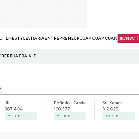
CH
LIFESTYLE
SHARIA
ENTREPRENEUR
CUAP CUAP CUAN
CNBC 
C
BERBUATBAIK.ID
S
JII
Pefindo i-Grade
Sri-Kehati
387.404
160.377
312.025
1.81
%
1.88
%
1.35
%