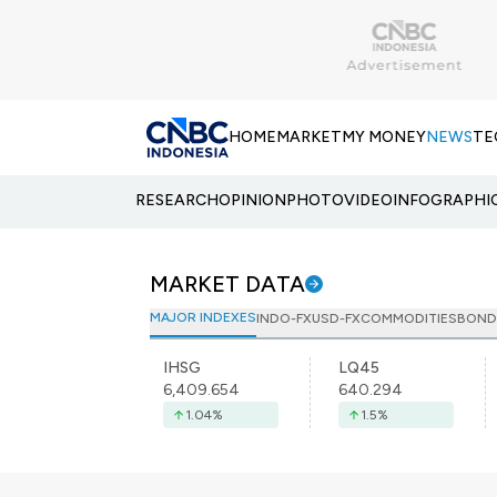
HOME
MARKET
MY MONEY
NEWS
TE
RESEARCH
OPINION
PHOTO
VIDEO
INFOGRAPHI
MARKET DATA
MAJOR INDEXES
INDO-FX
USD-FX
COMMODITIES
BOND
IHSG
LQ45
6,409.654
640.294
1.04
%
1.5
%