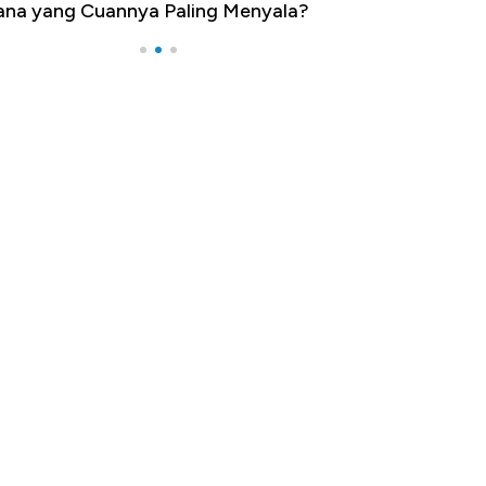
na yang Cuannya Paling Menyala?
Pengangguran Te