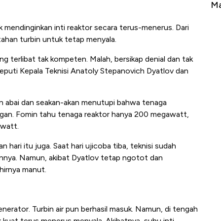
Tembaga Terbang ke Zona Berbahaya
Ma
tuk mendinginkan inti reaktor secara terus-menerus. Dari
tahan turbin untuk tetap menyala.
g terlibat tak kompeten. Malah, bersikap denial dan tak
 Deputi Kepala Teknisi Anatoly Stepanovich Dyatlov dan
in abai dan seakan-akan menutupi bahwa tenaga
angan. Fomin tahu tenaga reaktor hanya 200 megawatt,
awatt.
hari itu juga. Saat hari ujicoba tiba, teknisi sudah
nnya. Namun, akibat Dyatlov tetap ngotot dan
hirnya manut.
enerator. Turbin air pun berhasil masuk. Namun, di tengah
k kuat terus menerus menyala. Akibatnya, suhu inti