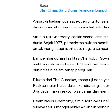
Baca:
Ulah China, Satu Dunia Terancam Lumpuh 
Akibat ketiadaan dua aspek penting itu, s
dan ratusan ribu orang harus angkat kaki da
Situs nuklir Chernobyl adalah simbol ambisi U
dunia. Sejak 1977, pemerintah sukses membu
untuk menghidupi listrik satu negara sampa
Dari pembangunan fasilitas Chernobyl, Sovi
reaktor nuklir skala besar di Chernobyl den
nuklir masih dalam tahap pengujian.
Dikutip dari The Guardian, tahap uji coba y
Reaktor nuklir harus dalam kondisi dingin, se
Jika tiada, maka reaktor bisa panas dan mem
Dalam kasus Chernobyl, tim nuklir Soviet be
supaya terus mengeluarkan air untuk mendingi