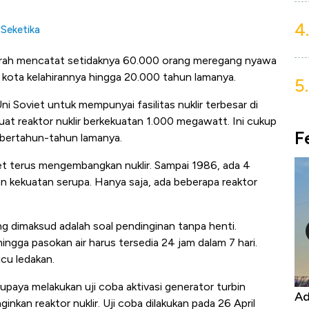
4.
Seketika
ejarah mencatat setidaknya 60.000 orang meregang nyawa
ri kota kelahirannya hingga 20.000 tahun lamanya.
5.
ni Soviet untuk mempunyai fasilitas nuklir terbesar di
at reaktor nuklir berkekuatan 1.000 megawatt. Ini cukup
F
i bertahun-tahun lamanya.
et terus mengembangkan nuklir. Sampai 1986, ada 4
gan kekuatan serupa. Hanya saja, ada beberapa reaktor
ang dimaksud adalah soal pendinginan tanpa henti.
hingga pasokan air harus tersedia 24 jam dalam 7 hari.
icu ledakan.
rupaya melakukan uji coba aktivasi generator turbin
Kongo Tutup Keran Ekspor, Harga
Ad
nkan reaktor nuklir. Uji coba dilakukan pada 26 April