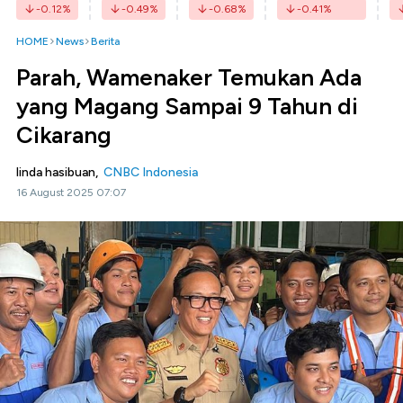
-0.12
%
-0.49
%
-0.68
%
-0.41
%
HOME
News
Berita
Parah, Wamenaker Temukan Ada
yang Magang Sampai 9 Tahun di
Cikarang
linda hasibuan,
CNBC Indonesia
16 August 2025 07:07