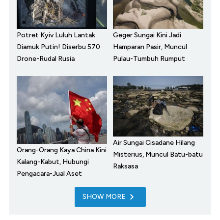
Potret Kyiv Luluh Lantak
Geger Sungai Kini Jadi
Diamuk Putin! Diserbu 570
Hamparan Pasir, Muncul
Drone-Rudal Rusia
Pulau-Tumbuh Rumput
Air Sungai Cisadane Hilang
Orang-Orang Kaya China Kini
Misterius, Muncul Batu-batu
Kalang-Kabut, Hubungi
Raksasa
Pengacara-Jual Aset
SHOW MORE