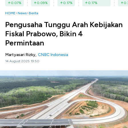
0.07
%
0.09
%
0.17
%
0.17
%
0.
HOME
News
Berita
Pengusaha Tunggu Arah Kebijakan
Fiskal Prabowo, Bikin 4
Permintaan
Martyasari Rizky,
CNBC Indonesia
14 August 2025 19:50