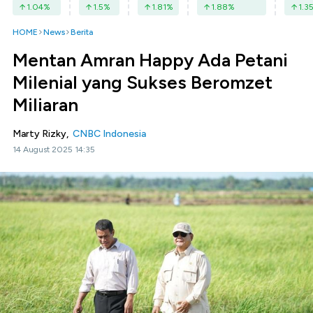
1.04
%
1.5
%
1.81
%
1.88
%
1.3
HOME
News
Berita
Mentan Amran Happy Ada Petani
Milenial yang Sukses Beromzet
Miliaran
Marty Rizky,
CNBC Indonesia
14 August 2025 14:35