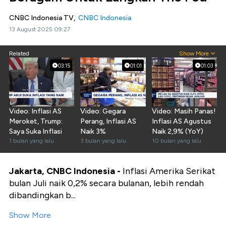
CNBC Indonesia TV,
CNBC Indonesia
13 August 2025 09:27
Related
Show More
03:15
01:01
01:03
Video: Inflasi AS
Video: Gegara
Video: Masih Panas!
Meroket, Trump:
Perang, Inflasi AS
Inflasi AS Agustus
Saya Suka Inflasi
Naik 3%
Naik 2,9% (YoY)
1 bulan yang lalu
3 bulan yang lalu
10 bulan yang lalu
Jakarta, CNBC Indonesia -
Inflasi Amerika Serikat
bulan Juli naik 0,2% secara bulanan, lebih rendah
dibandingkan b...
Show More