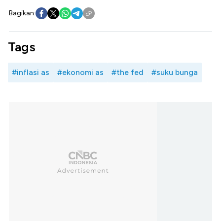
Bagikan:
Tags
#inflasi as
#ekonomi as
#the fed
#suku bunga