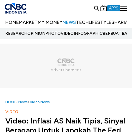
APPS
HOME
MARKET
MY MONEY
NEWS
TECH
LIFESTYLE
SHARIA
E
RESEARCH
OPINION
PHOTO
VIDEO
INFOGRAPHIC
BERBUATBAIK.
HOME
News
Video News
VIDEO
Video: Inflasi AS Naik Tipis, Sinyal
Beragam Untuk Langkah The Fed