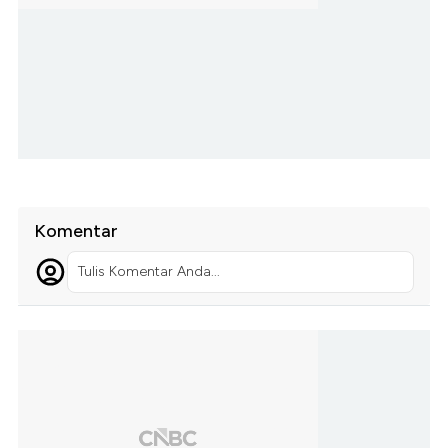
Komentar
Tulis Komentar Anda...