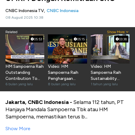
CNBC Indonesia TV,
CNBC Indonesia
08 August 2025 10:38
Related
Show More
05:53
05:15
03:38
HM Sampoerna Raih
Video: HM
Video: HM
Outstanding
Sampoerna Raih
Sampoerna Raih
Contribution To
Penghargaan
Sustainability
The National
6 bulan yang lalu
Sustainable Impact
8 bulan yang lalu
Champion in Waste
1 tahun yang lalu
Economy
Business Award
Reduction
Jakarta, CNBC Indonesia -
Selama 112 tahun, PT
Hanjaya Mandala Sampoerna Tbk atau HM
Sampoerna, memastikan terus b...
Show More