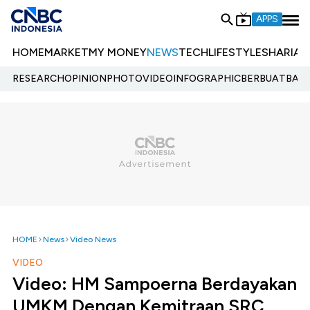
APPS
HOME
MARKET
MY MONEY
NEWS
TECH
LIFESTYLE
SHARIA
E
RESEARCH
OPINION
PHOTO
VIDEO
INFOGRAPHIC
BERBUATBAIK.
HOME
News
Video News
VIDEO
Video: HM Sampoerna Berdayakan
UMKM Dengan Kemitraan SRC