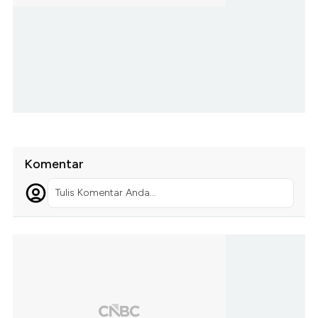
Komentar
Tulis Komentar Anda...