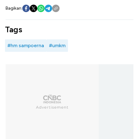
Bagikan:
Tags
#hm sampoerna
#umkm