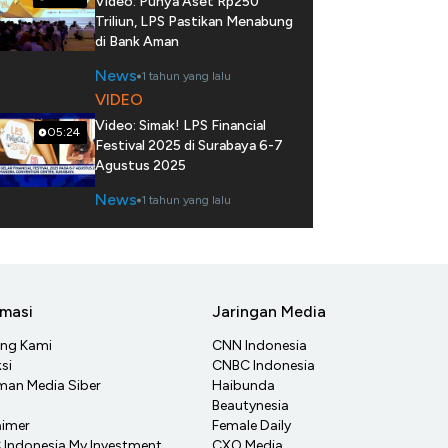
Video: Punya Aset Rp250
Triliun, LPS Pastikan Menabung
di Bank Aman
News
1 tahun yang lalu
VIDEO
Video: Simak! LPS Financial
05:24
Festival 2025 di Surabaya 6-7
Agustus 2025
News
1 tahun yang lalu
rmasi
Jaringan Media
ang Kami
CNN Indonesia
si
CNBC Indonesia
an Media Siber
Haibunda
Beautynesia
aimer
Female Daily
Indonesia My Investment
CXO Media