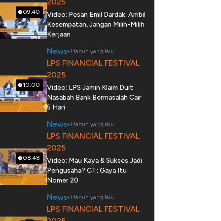
2025
09:40
Video: Pesan Emil Dardak: Ambil
Kesempatan, Jangan Milih-Milih
Kerjaan
News
1 tahun yang lalu
LPS FINANCIAL FESTIVAL
2025
10:00
Video: LPS Jamin Klaim Duit
Nasabah Bank Bermasalah Cair
5 Hari
News
1 tahun yang lalu
LPS FINANCIAL FESTIVAL
2025
08:48
Video: Mau Kaya & Sukses Jadi
Pengusaha? CT: Gaya Itu
Nomer 20
News
1 tahun yang lalu
LPS FINANCIAL FESTIVAL
2025