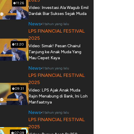
11:26
Video: Investasi Ala Wagub Emil
Dardak Biar Sukses Sejak Muda
News
1 tahun yang lalu
LPS FINANCIAL FESTIVAL
2025
13:20
Video: Simak! Pesan Chairul
Tanjung ke Anak Muda Yang
Mau Cepet Kaya
News
1 tahun yang lalu
LPS FINANCIAL FESTIVAL
2025
09:31
Video: LPS Ajak Anak Muda
Rajin Menabung di Bank, Ini Loh
Manfaatnya
News
1 tahun yang lalu
LPS FINANCIAL FESTIVAL
2025
07:09