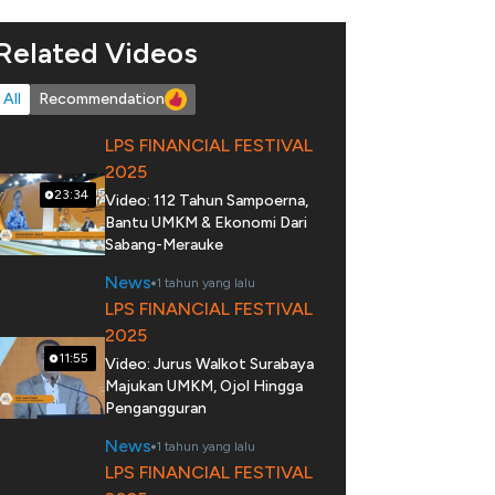
Related Videos
All
Recommendation
LPS FINANCIAL FESTIVAL
2025
23:34
Video: 112 Tahun Sampoerna,
Bantu UMKM & Ekonomi Dari
Sabang-Merauke
News
1 tahun yang lalu
LPS FINANCIAL FESTIVAL
2025
11:55
Video: Jurus Walkot Surabaya
Majukan UMKM, Ojol Hingga
Pengangguran
News
1 tahun yang lalu
LPS FINANCIAL FESTIVAL