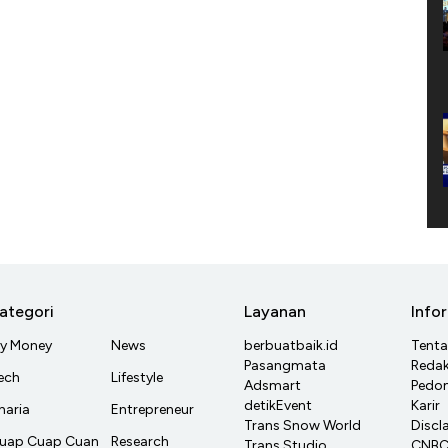
ategori
Layanan
Info
y Money
News
berbuatbaik.id
Tent
Pasangmata
Redak
ech
Lifestyle
Adsmart
Pedom
detikEvent
Karir
haria
Entrepreneur
Trans Snow World
Discl
uap Cuap Cuan
Research
Trans Studio
CNBC 