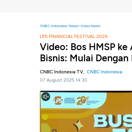
CNBC Indonesia
News
Video News
LPS FINANCIAL FESTIVAL 2025
Video: Bos HMSP ke
Bisnis: Mulai Dengan 
CNBC Indonesia TV,
CNBC Indonesia
07 August 2025 14:30
Jakarta, CNBC Indonesia-
Transmedia ber
Financial Festival pada 6-7 Agustus 2025 d
bagian dari edukasi untuk meningkatkan lit
masyarakat termasuk generasi muda untuk b
Dalam LPS Financial Festival 2025, Pres