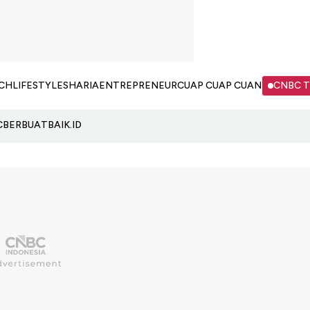
CH
LIFESTYLE
SHARIA
ENTREPRENEUR
CUAP CUAP CUAN
CNBC 
C
BERBUATBAIK.ID