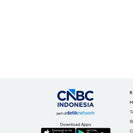
K
M
T
part of
S
Download Apps
C