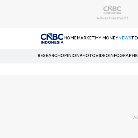
HOME
MARKET
MY MONEY
NEWS
TE
RESEARCH
OPINION
PHOTO
VIDEO
INFOGRAPHI