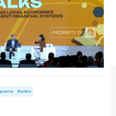
saha di tengah ketidakpastian.
emulai disebut sebagai kunci penting membuka peluang
juga UMKM harus terus bernovasi mengikuti perkembangan
serta berkontribusi bagi masyarakat.
tion dengan Presiden Direktur
PT Hanjaya Mandala
an Direktur Operations
PT Bank Mandiri (Persero) Tbk
 Festival di CNBC Indonesia (Kamis, 07/08/2025)
poerna
#umkm