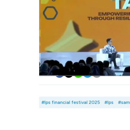
strategi bagi UMKM untuk mengembangkan u
Ivan menyebutkan niat baik dan berani m
bisnis dan meski tidak instan. Selain itu 
jaman termasuk dalam pengelolaan keuangan 
Selengkapnya simak dialog Safrina Nasu
Sampoerna Tbk (HMSP)
, Ivan Cahyadi d
(BMRI)
, Timothy Utama dalam LPS Financial
Bagikan:
#lps financial festival 2025
#lps
#sam