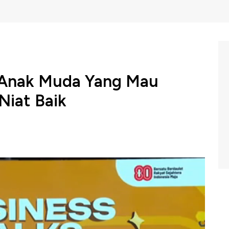
 Anak Muda Yang Mau
Niat Baik
sama Lembaga Penjamin Simpanan (LPS) menggelar
i Dyandra Convention Center Surabaya. Acara ini menjadi
erasi keuangan yang diharapkan mendorong kesadaran
ijak dalam pengelolaan keuangan.
iden Direktur HM Sampoerna, Ivan Cahyadi membagikan