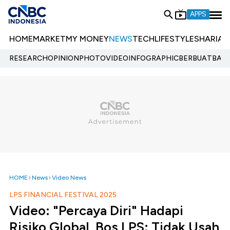
APPS
HOME
MARKET
MY MONEY
NEWS
TECH
LIFESTYLE
SHARIA
E
RESEARCH
OPINION
PHOTO
VIDEO
INFOGRAPHIC
BERBUATBAIK.
HOME
News
Video News
LPS FINANCIAL FESTIVAL 2025
Video: "Percaya Diri" Hadapi
Risiko Global, Bos LPS: Tidak Usah