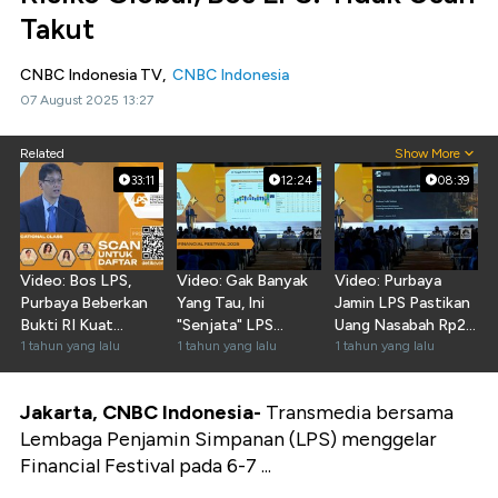
Takut
CNBC Indonesia TV,
CNBC Indonesia
07 August 2025 13:27
Related
Show More
33:11
12:24
08:39
Video: Bos LPS,
Video: Gak Banyak
Video: Purbaya
Purbaya Beberkan
Yang Tau, Ini
Jamin LPS Pastikan
Bukti RI Kuat
"Senjata" LPS
Uang Nasabah Rp2
Hadapi Risiko Global
1 tahun yang lalu
Dorong Ekonomi RI
1 tahun yang lalu
Miliar di Bank Aman
1 tahun yang lalu
Jakarta, CNBC Indonesia-
Transmedia bersama
Lembaga Penjamin Simpanan (LPS) menggelar
Financial Festival pada 6-7 ...