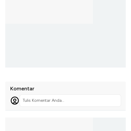
Komentar
Tulis Komentar Anda...