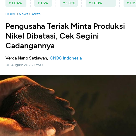
1.04
%
1.5
%
1.81
%
1.88
%
1.3
HOME
News
Berita
Pengusaha Teriak Minta Produksi
Nikel Dibatasi, Cek Segini
Cadangannya
Verda Nano Setiawan,
CNBC Indonesia
06 August 2025 17:50