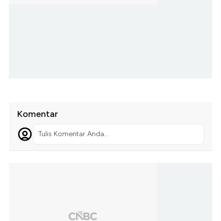
Komentar
Tulis Komentar Anda...