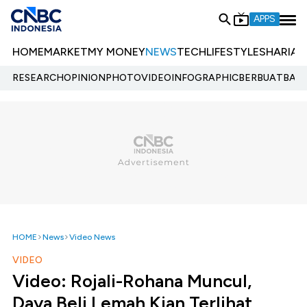
APPS
HOME
MARKET
MY MONEY
NEWS
TECH
LIFESTYLE
SHARIA
E
RESEARCH
OPINION
PHOTO
VIDEO
INFOGRAPHIC
BERBUATBAIK.
HOME
News
Video News
VIDEO
Video: Rojali-Rohana Muncul,
Daya Beli Lemah Kian Terlihat