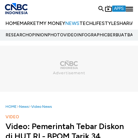
APPS
HOME
MARKET
MY MONEY
NEWS
TECH
LIFESTYLE
SHARIA
E
RESEARCH
OPINION
PHOTO
VIDEO
INFOGRAPHIC
BERBUATBAIK.
HOME
News
Video News
VIDEO
Video: Pemerintah Tebar Diskon
di HUT RI - BPOM Tarik 34