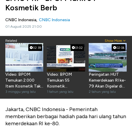
Kosmetik Berb
CNBC Indonesia,
CNBC Indonesia
01 August 2025 21:00
Related
Show More
02:39
01:02
02:06
Video: BPOM
Video: BPOM
Peringatan HUT
Temukan 2.000
Temukan 55
Kemerdekaan RI ke-
Item Kosmetik Tak
Kosmetik
79 Akan Digelar di
Sesuai Ketentuan
3 minggu yang lalu
Mengandung Bahan
1 tahun yang lalu
Jakarta dan IKN
2 tahun yang lalu
Berbahaya
Jakarta, CNBC Indonesia - Pemerintah
memberikan berbagai hadiah pada hari ulang tahun
kemerdekaan RI ke-80.