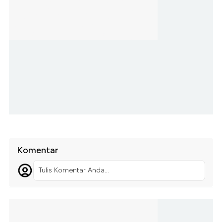
Komentar
Tulis Komentar Anda...