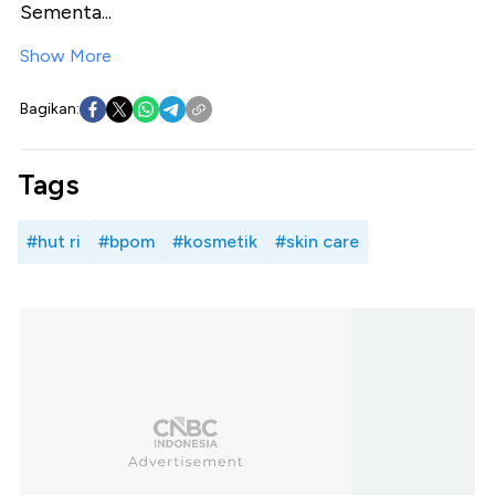
Sementa...
Show More
Bagikan:
Tags
#hut ri
#bpom
#kosmetik
#skin care