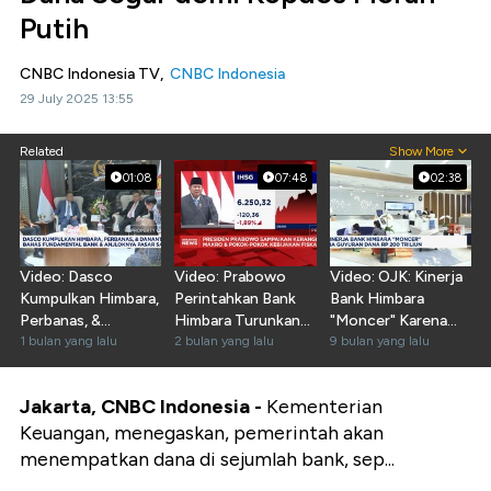
Putih
CNBC Indonesia TV,
CNBC Indonesia
29 July 2025 13:55
Related
Show More
01:08
07:48
02:38
Video: Dasco
Video: Prabowo
Video: OJK: Kinerja
Kumpulkan Himbara,
Perintahkan Bank
Bank Himbara
Perbanas, &
Himbara Turunkan
"Moncer" Karena
Danantara Bahas
1 bulan yang lalu
Bunga Kredit
2 bulan yang lalu
Guyuran Dana Rp
9 bulan yang lalu
Bank-Saham
Rakyat
200 T
Jakarta, CNBC Indonesia -
Kementerian
Keuangan, menegaskan, pemerintah akan
menempatkan dana di sejumlah bank, sep...