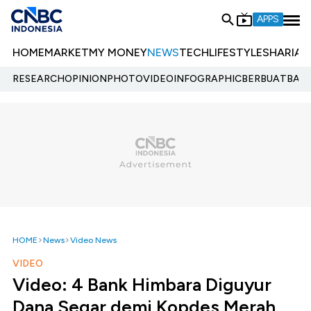
APPS
HOME
MARKET
MY MONEY
NEWS
TECH
LIFESTYLE
SHARIA
E
RESEARCH
OPINION
PHOTO
VIDEO
INFOGRAPHIC
BERBUATBAIK.
HOME
News
Video News
VIDEO
Video: 4 Bank Himbara Diguyur
Dana Segar demi Kopdes Merah