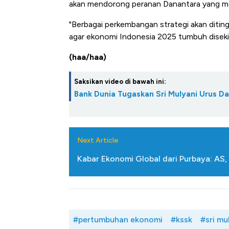
akan mendorong peranan Danantara yang ma
Alas Kaki Tumbuh Double Dig
"Berbagai perkembangan strategi akan ditin
agar ekonomi Indonesia 2025 tumbuh diseki
(haa/haa)
Saksikan video di bawah ini:
Bank Dunia Tugaskan Sri Mulyani Urus D
Next Article
Kabar Ekonomi Global dari Purbaya: AS
#pertumbuhan ekonomi
#kssk
#sri mu