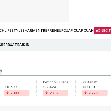
CH
LIFESTYLE
SHARIA
ENTREPRENEUR
CUAP CUAP CUAN
CNBC 
C
BERBUATBAIK.ID
S
JII
Pefindo i-Grade
Sri-Kehati
380.533
157.424
307.881
-0.68
%
-0.41
%
-0.02
%