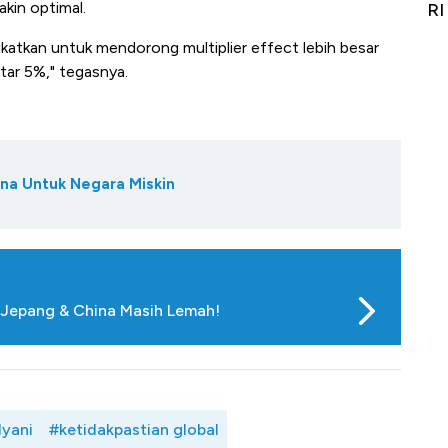
kin optimal.
it
RI
Ad
gkatkan untuk mendorong multiplier effect lebih besar
tar 5%," tegasnya.
ana Untuk Negara Miskin
, Jepang & China Masih Lemah!
lyani
#ketidakpastian global