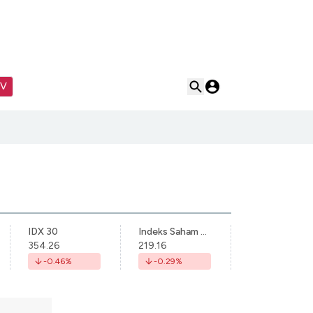
TV
IDX 30
Indeks Saham Syariah Indonesia
354.26
219.16
-0.46
%
-0.29
%