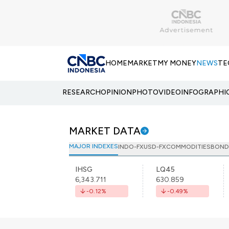
HOME
MARKET
MY MONEY
NEWS
TE
RESEARCH
OPINION
PHOTO
VIDEO
INFOGRAPHI
MARKET DATA
MAJOR INDEXES
INDO-FX
USD-FX
COMMODITIES
BOND
IHSG
LQ45
6,343.711
630.859
-0.12
%
-0.49
%