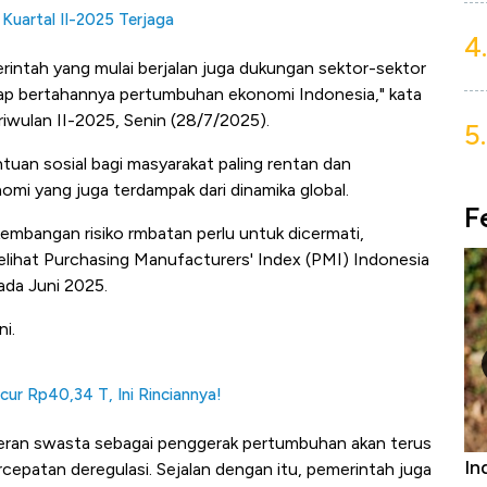
 Kuartal II-2025 Terjaga
4.
intah yang mulai berjalan juga dukungan sektor-sektor
ap bertahannya pertumbuhan ekonomi Indonesia," kata
riwulan II-2025, Senin (28/7/2025).
5.
tuan sosial bagi masyarakat paling rentan dan
omi yang juga terdampak dari dinamika global.
F
embangan risiko rmbatan perlu untuk dicermati,
lihat Purchasing Manufacturers' Index (PMI) Indonesia
ada Juni 2025.
ni.
cur Rp40,34 T, Ini Rinciannya!
peran swasta sebagai penggerak pertumbuhan akan terus
niture &
Industri Susu Jadi Bintang Baru Ekonomi
5 
rcepatan deregulasi. Sejalan dengan itu, pemerintah juga