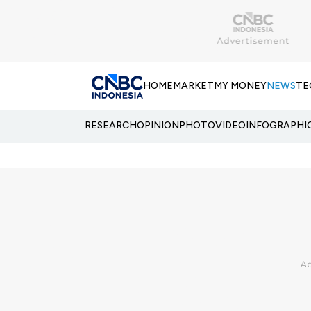
HOME
MARKET
MY MONEY
NEWS
TE
RESEARCH
OPINION
PHOTO
VIDEO
INFOGRAPHI