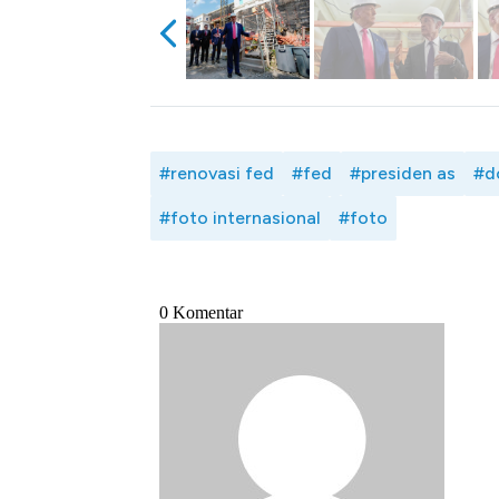
#renovasi fed
#fed
#presiden as
#d
#foto internasional
#foto