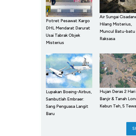
Air Sungai Cisadan
Potret Pesawat Kargo
Hilang Misterius,
DHL Mendarat Darurat
Muncul Batu-batu
Usai Tabrak Objek
Raksasa
Misterius
Hujan Deras 2 Hari
Lupakan Boeing-Airbus,
Banjir & Tanah Lon
Sambutlah Embraer:
Kebun Teh, 5 Tew
Sang Penguasa Langit
Baru
S