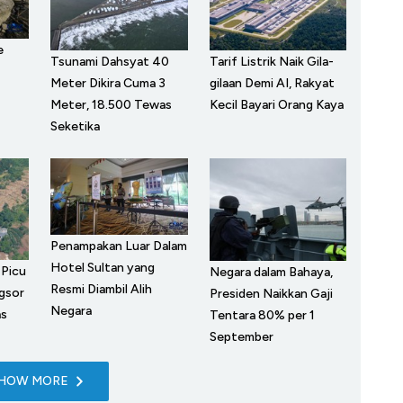
e
Tsunami Dahsyat 40
Tarif Listrik Naik Gila-
Meter Dikira Cuma 3
gilaan Demi AI, Rakyat
Meter, 18.500 Tewas
Kecil Bayari Orang Kaya
Seketika
Penampakan Luar Dalam
Hotel Sultan yang
 Picu
Negara dalam Bahaya,
Resmi Diambil Alih
gsor
Presiden Naikkan Gaji
Negara
as
Tentara 80% per 1
September
HOW MORE