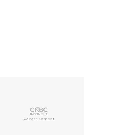
 foto-foto yang dimuat Reuters, terlihat keduanya ternyata melihat 
lumnya renovasi ini dipermasalahkan pemerintah Trump, menjurus k
TERS/Kent Nishimura)