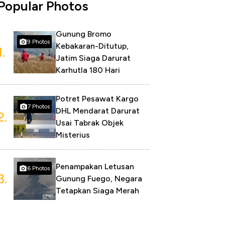
Popular Photos
Gunung Bromo
9 Photos
Kebakaran-Ditutup,
1.
Jatim Siaga Darurat
Karhutla 180 Hari
Potret Pesawat Kargo
7 Photos
DHL Mendarat Darurat
2.
Usai Tabrak Objek
Misterius
Penampakan Letusan
6 Photos
3.
Gunung Fuego, Negara
Tetapkan Siaga Merah