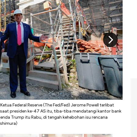
Ketua Federal Reserve (The Fed/Fed) Jerome Powell terlibat
Dalam
aat presiden ke-47 AS itu, tiba-tiba mendatangi kantor bank
Sebe
nda Trump itu Rabu, di tengah kehebohan isu rencana
(REU
ishimura)