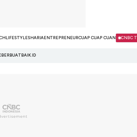
CH
LIFESTYLE
SHARIA
ENTREPRENEUR
CUAP CUAP CUAN
CNBC 
C
BERBUATBAIK.ID