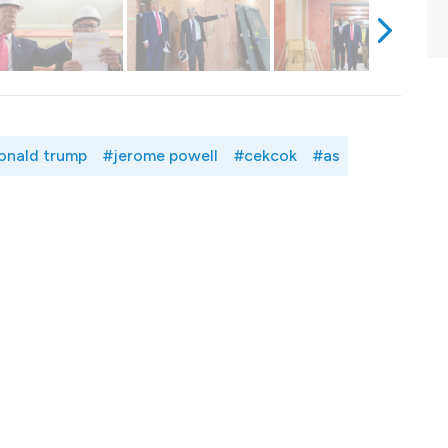
onald trump
#jerome powell
#cekcok
#as