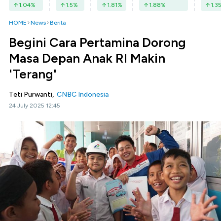
1.04
%
1.5
%
1.81
%
1.88
%
1.3
HOME
News
Berita
Begini Cara Pertamina Dorong
Masa Depan Anak RI Makin
'Terang'
Teti Purwanti,
CNBC Indonesia
24 July 2025 12:45