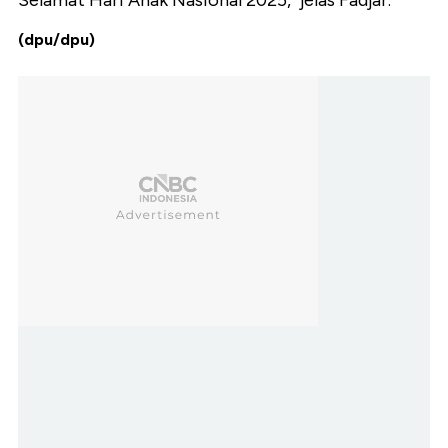
Selamat Hari Anak Nasional 2025," jelas Fadjar.
(dpu/dpu)