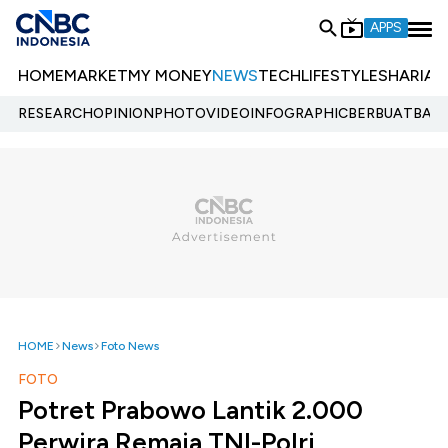
APPS
HOME
MARKET
MY MONEY
NEWS
TECH
LIFESTYLE
SHARIA
E
RESEARCH
OPINION
PHOTO
VIDEO
INFOGRAPHIC
BERBUATBAIK.
HOME
News
Foto News
FOTO
Potret Prabowo Lantik 2.000
Perwira Remaja TNI-Polri