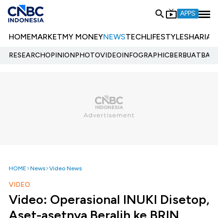
APPS
HOME
MARKET
MY MONEY
NEWS
TECH
LIFESTYLE
SHARIA
E
RESEARCH
OPINION
PHOTO
VIDEO
INFOGRAPHIC
BERBUATBAIK.
HOME
News
Video News
VIDEO
Video: Operasional INUKI Disetop,
Aset-asetnya Beralih ke BRIN