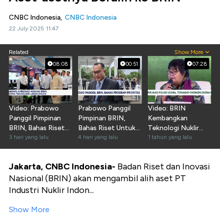
CNBC Indonesia,
CNBC Indonesia
22 July 2025 11:47
Related
Show More
08:08
00:51
07:28
Video: Prabowo
Prabowo Panggil
Video: BRIN
Panggil Pimpinan
Pimpinan BRIN,
Kembangkan
BRIN, Bahas Riset
Bahas Riset Untuk
Teknologi Nuklir
Program Prioritas
3 hari yang lalu
Program Prioritas
4 hari yang lalu
Tekan Polusi Udara
1 tahun yang lalu
Jakarta, CNBC Indonesia-
Badan Riset dan Inovasi
Nasional (BRIN) akan mengambil alih aset PT
Industri Nuklir Indon...
Show More