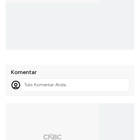
Komentar
Tulis Komentar Anda...