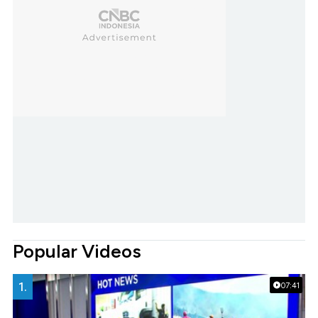
Popular Videos
1.
07:41