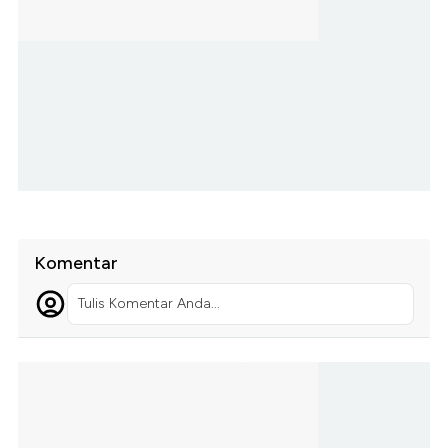
Komentar
Tulis Komentar Anda...