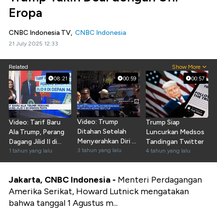
Eropa
CNBC Indonesia TV,
CNBC Indonesia
21 July 2025 12:33
Related
Show More
08:21
00:59
00:57
Video: Trump
Video: Tarif Baru
Trump Siap
Ditahan Setelah
Ala Trump, Perang
Luncurkan Medsos
Menyerahkan Diri &
Dagang Jilid II di
Tandingan Twitter
Ikuti Sidang
3 tahun yang lalu
Depan Mata
1 tahun yang lalu
4 tahun yang lalu
Jakarta, CNBC Indonesia -
Menteri Perdagangan
Amerika Serikat, Howard Lutnick mengatakan
bahwa tanggal 1 Agustus m...