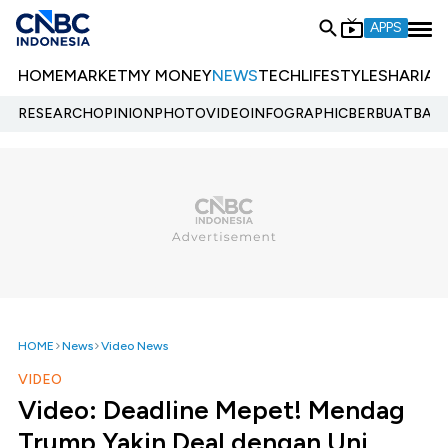
APPS
HOME
MARKET
MY MONEY
NEWS
TECH
LIFESTYLE
SHARIA
E
RESEARCH
OPINION
PHOTO
VIDEO
INFOGRAPHIC
BERBUATBAIK.
HOME
News
Video News
VIDEO
Video: Deadline Mepet! Mendag
Trump Yakin Deal dengan Uni