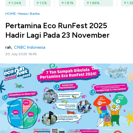
1.04
%
1.5
%
1.81
%
1.88
%
1.3
HOME
News
Berita
Pertamina Eco RunFest 2025
Hadir Lagi Pada 23 November
rah,
CNBC Indonesia
20 July 2025 16:45