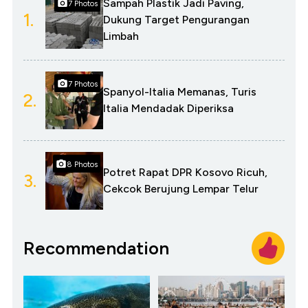
Sampah Plastik Jadi Paving,
7 Photos
1.
Dukung Target Pengurangan
Limbah
7 Photos
Spanyol-Italia Memanas, Turis
2.
Italia Mendadak Diperiksa
8 Photos
Potret Rapat DPR Kosovo Ricuh,
3.
Cekcok Berujung Lempar Telur
Recommendation