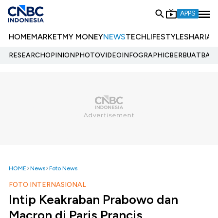
APPS
HOME
MARKET
MY MONEY
NEWS
TECH
LIFESTYLE
SHARIA
E
RESEARCH
OPINION
PHOTO
VIDEO
INFOGRAPHIC
BERBUATBAIK.
HOME
News
Foto News
FOTO INTERNASIONAL
Intip Keakraban Prabowo dan
Macron di Paris Prancis