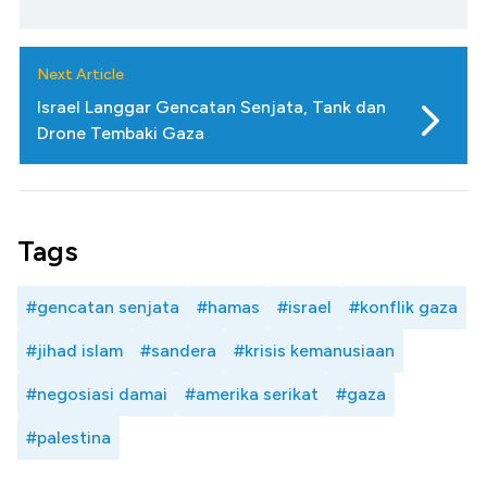
Next Article
Israel Langgar Gencatan Senjata, Tank dan
Drone Tembaki Gaza
Tags
#gencatan senjata
#hamas
#israel
#konflik gaza
#jihad islam
#sandera
#krisis kemanusiaan
#negosiasi damai
#amerika serikat
#gaza
#palestina