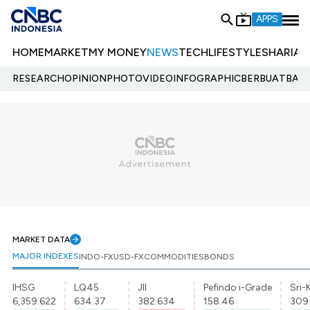
APPS
HOME
MARKET
MY MONEY
NEWS
TECH
LIFESTYLE
SHARIA
E
RESEARCH
OPINION
PHOTO
VIDEO
INFOGRAPHIC
BERBUATBAIK.
MARKET DATA
MAJOR INDEXES
INDO-FX
USD-FX
COMMODITIES
BONDS
IHSG
LQ45
JII
Pefindo i-Grade
Sri-
6,359.622
634.37
382.634
158.46
309