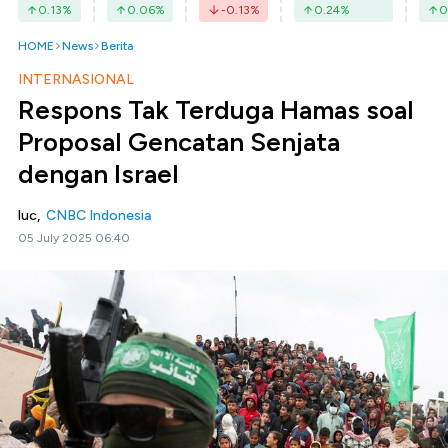
0.13
%
0.06
%
-0.13
%
0.24
%
0
HOME
News
Berita
INTERNASIONAL
Respons Tak Terduga Hamas soal
Proposal Gencatan Senjata
dengan Israel
luc,
CNBC Indonesia
05 July 2025 06:40