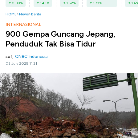
0.89
%
1.43
%
1.52
%
1.73
%
1.4
HOME
News
Berita
INTERNASIONAL
900 Gempa Guncang Jepang,
Penduduk Tak Bisa Tidur
sef,
CNBC Indonesia
03 July 2025 11:21