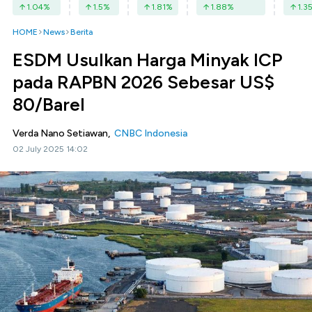
1.04
%
1.5
%
1.81
%
1.88
%
1.3
HOME
News
Berita
ESDM Usulkan Harga Minyak ICP
pada RAPBN 2026 Sebesar US$
80/Barel
Verda Nano Setiawan,
CNBC Indonesia
02 July 2025 14:02