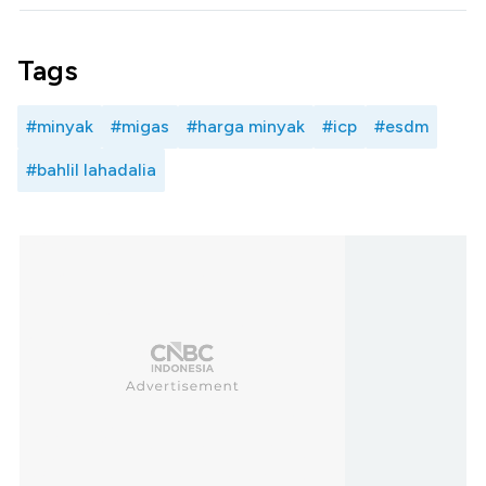
Tags
#minyak
#migas
#harga minyak
#icp
#esdm
#bahlil lahadalia