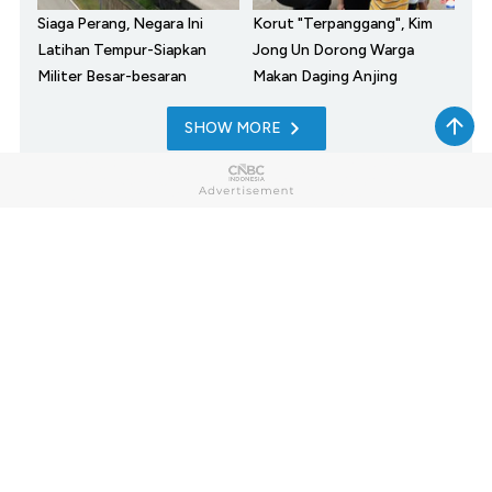
Siaga Perang, Negara Ini
Korut "Terpanggang", Kim
Latihan Tempur-Siapkan
Jong Un Dorong Warga
Militer Besar-besaran
Makan Daging Anjing
SHOW MORE
Home
Market
My Money
News
Tech
Lifestyle
Sharia
Entrepreneur
Cuap Cuap Cuan
Research
Opinion
Photo