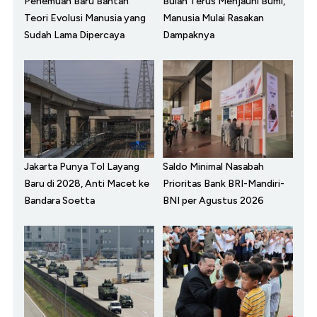
Penemuan Baru Bantah
Bulan Terus Menjauhi Bumi,
Teori Evolusi Manusia yang
Manusia Mulai Rasakan
Sudah Lama Dipercaya
Dampaknya
Jakarta Punya Tol Layang
Saldo Minimal Nasabah
Baru di 2028, Anti Macet ke
Prioritas Bank BRI-Mandiri-
Bandara Soetta
BNI per Agustus 2026