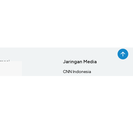
rmasi
Jaringan Media
ang Kami
CNN Indonesia
si
CNBC Indonesia
an Media Siber
Haibunda
Beautynesia
aimer
Female Daily
Indonesia My Investment
CXO Media