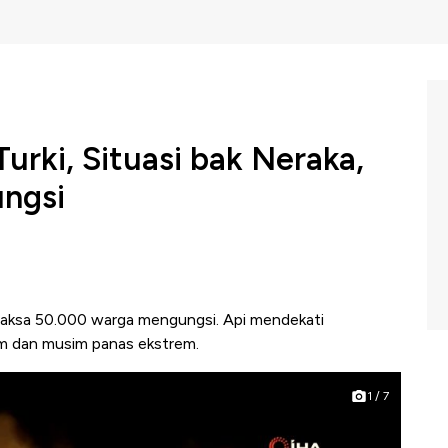
urki, Situasi bak Neraka,
ngsi
maksa 50.000 warga mengungsi. Api mendekati
lim dan musim panas ekstrem.
1
/
7