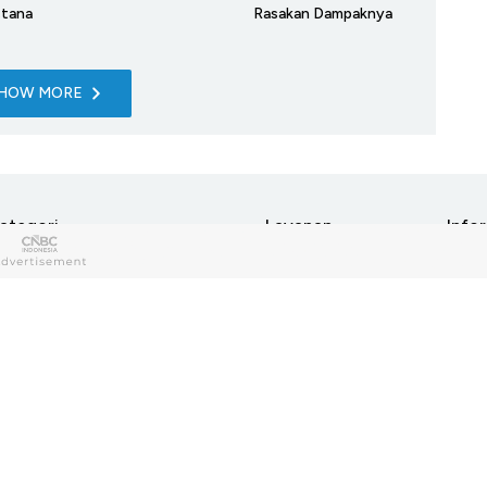
stana
Rasakan Dampaknya
HOW MORE
ategori
Layanan
Info
y Money
News
berbuatbaik.id
Tent
Pasangmata
Redak
ech
Lifestyle
Adsmart
Pedom
detikEvent
Karir
haria
Entrepreneur
Trans Snow World
Discl
uap Cuap Cuan
Research
Trans Studio
CNBC 
pini
Foto
ideo
Infografis
ndeks
CNBC TV