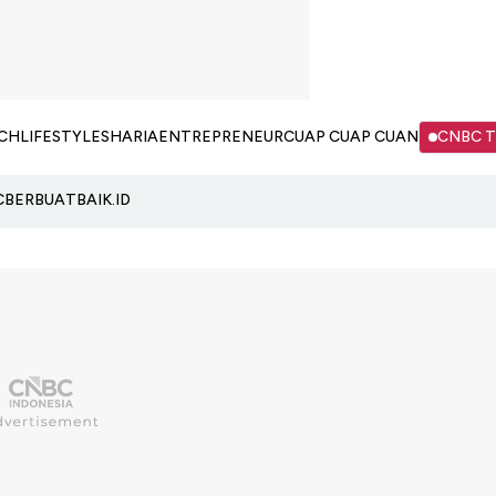
CH
LIFESTYLE
SHARIA
ENTREPRENEUR
CUAP CUAP CUAN
CNBC 
C
BERBUATBAIK.ID