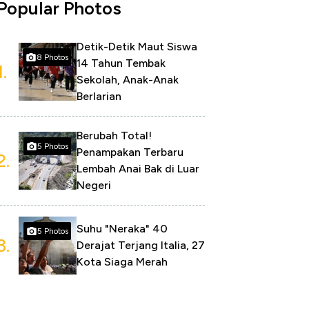
Popular Photos
Detik-Detik Maut Siswa
8 Photos
14 Tahun Tembak
1.
Sekolah, Anak-Anak
Berlarian
Berubah Total!
5 Photos
Penampakan Terbaru
2.
Lembah Anai Bak di Luar
Negeri
Suhu "Neraka" 40
5 Photos
3.
Derajat Terjang Italia, 27
Kota Siaga Merah