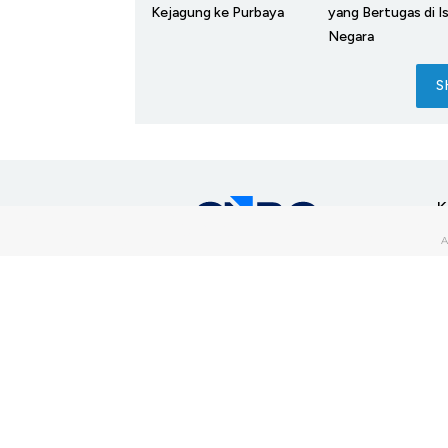
Kejagung ke Purbaya
yang Bertugas di I
Negara
S
K
M
T
part of
S
Download Apps
C
O
Connect With Us
V
I