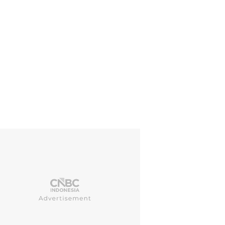
gas pemadam kebakaran dan penduduk setempat berjibaku memadam
porkan mendekati kawasan permukiman di Hatay, sehingga pihak berw
keselamatan warga. (Ihlas News Agency (IHA) via REUTERS)