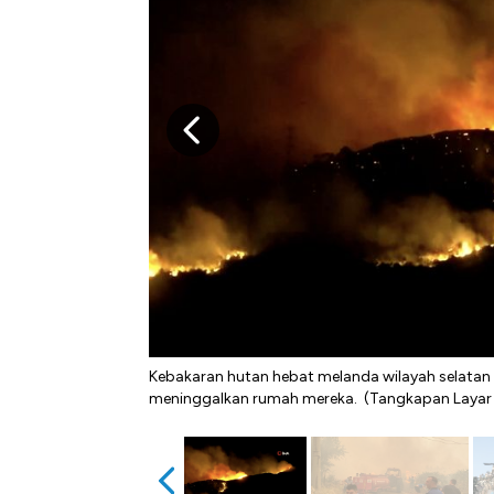
Kebakaran hutan hebat melanda wilayah selatan
meninggalkan rumah mereka. (Tangkapan Layar 