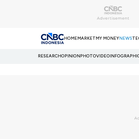
HOME
MARKET
MY MONEY
NEWS
TE
RESEARCH
OPINION
PHOTO
VIDEO
INFOGRAPHI