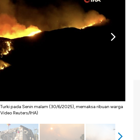
 Turki pada Senin malam (30/6/2025), memaksa ribuan warga
Petu
Video Reuters/IHA)
dila
demi 