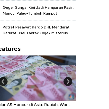
Geger Sungai Kini Jadi Hamparan Pasir,
Muncul Pulau-Tumbuh Rumput
Potret Pesawat Kargo DHL Mendarat
Darurat Usai Tabrak Objek Misterius
eatures
rga Emas Mengamuk 4% dalam 24