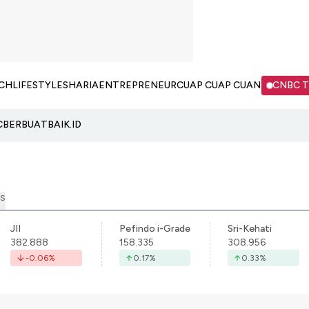
CH
LIFESTYLE
SHARIA
ENTREPRENEUR
CUAP CUAP CUAN
CNBC 
C
BERBUATBAIK.ID
S
JII
Pefindo i-Grade
Sri-Kehati
382.888
158.335
308.956
-0.06
%
0.17
%
0.33
%