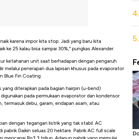
4.
5.
aik karena impor kita stop. Jadi yang baru kita
k ke 25 kalau bisa sampai 30%," pungkas Alexander.
F
itur ketahanan unit saat berhadapan dengan pengaruh
ir melalui penerapan dua lapisan khusus pada evaporator
n Blue Fin Coating.
 yang diterapkan pada bagian hairpin (u-bend)
ng digunakan pada permukaan evaporator dan kondensor
n, termasuk debu, garam, endapan asam, atau
apan dengan tegangan listrik yang tak stabil. AC
pabrik Daikin seluas 20 hektare. Pabrik AC full scale
aaf, Gak
Dolar AS Hancur di Asia: Rupiah, Won,
Ha
tasi mencapai Rp3,3 triliun. Adapun pabrik yang memulai