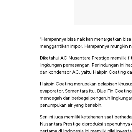
"Harapannya bisa naik kan menargetkan bisa n
menggantikan impor. Harapannya mungkin nai
Diketahui AC Nusantara Prestige memiliki f
lingkungan pemasangan. Perlindungan ini had
dan kondensor AC, yaitu Hairpin Coating da
Hairpin Coating merupakan pelapisan khusus
evaporator. Sementara itu, Blue Fin Coati
mencegah dari berbagai pengaruh lingkunga
penumpukan air yang berlebih.
Seri ini juga memiliki ketahanan saat berhad
Nusantara Prestige diproduksi sepenuhnya di 
5 Raja Ekonomi Indonesia: M
pertama di Indonesia ini memiliki nilai inves