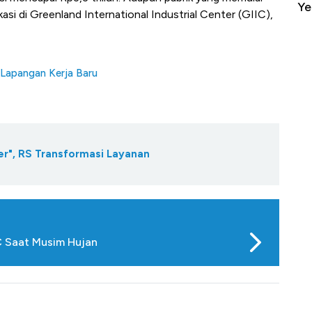
Yen - Ringgit Kompak Menguat
Ja
kasi di Greenland International Industrial Center (GIIC),
0 Lapangan Kerja Baru
ler", RS Transformasi Layanan
C Saat Musim Hujan