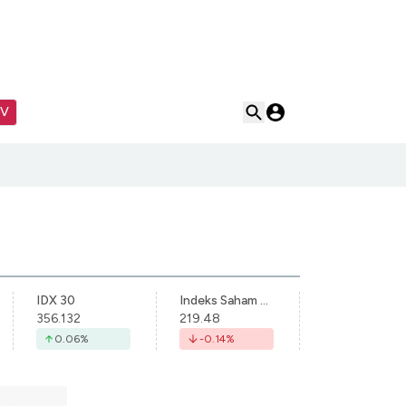
TV
IDX 30
Indeks Saham Syariah Indonesia
356.132
219.48
0.06
%
-0.14
%