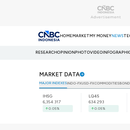
HOME
MARKET
MY MONEY
NEWS
TE
RESEARCH
OPINION
PHOTO
VIDEO
INFOGRAPHI
MARKET DATA
MAJOR INDEXES
INDO-FX
USD-FX
COMMODITIES
BOND
IHSG
LQ45
6,354.317
634.293
0.05
%
0.05
%