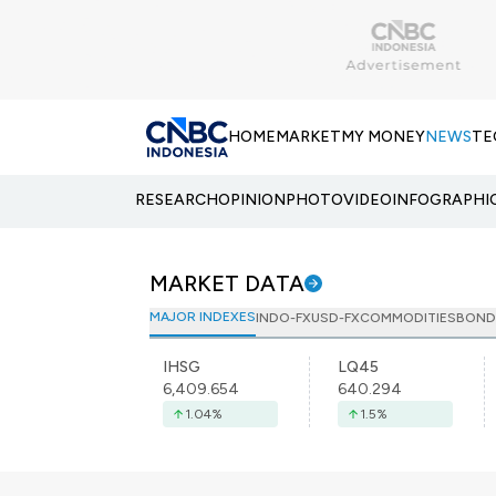
HOME
MARKET
MY MONEY
NEWS
TE
RESEARCH
OPINION
PHOTO
VIDEO
INFOGRAPHI
MARKET DATA
MAJOR INDEXES
INDO-FX
USD-FX
COMMODITIES
BOND
IHSG
LQ45
6,409.654
640.294
1.04
%
1.5
%