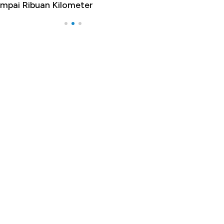
mpai Ribuan Kilometer
Melancong Luar 