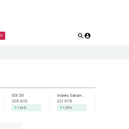
TV
IDX 30
Indeks Saham Syariah Indonesia
359.405
221.978
1.45
%
1.29
%