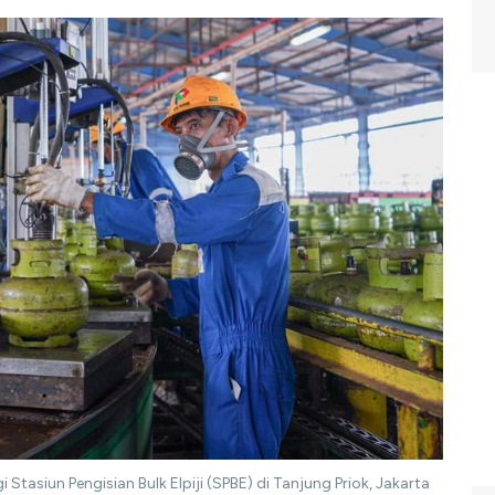
 Stasiun Pengisian Bulk Elpiji (SPBE) di Tanjung Priok, Jakarta