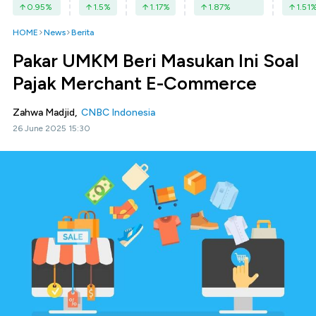
0.95
%
1.5
%
1.17
%
1.87
%
1.51
HOME
News
Berita
Pakar UMKM Beri Masukan Ini Soal
Pajak Merchant E-Commerce
Zahwa Madjid,
CNBC Indonesia
26 June 2025 15:30