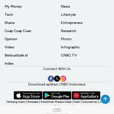
My Money
News
Tech
Lifestyle
Sharia
Entrepreneur
Cuap Cuap Cuan
Research
Opinion
Photo
Video
Infographic
Berbuatbaik.id
CNBC TV
Index
Connect With Us:
Download aplikasi CNBC Indonesia:
Tentang Kami
|
Redaksi
|
Pedoman Media Siber
|
Karir
|
Disclaimer
|
CNBC
Indonesia My Investment
©2026 CNBC Indonesia, A Transmedia Company