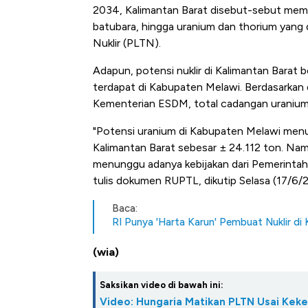
Tembaga Terbang ke Zona B
2034, Kalimantan Barat disebut-sebut memili
batubara, hingga uranium dan thorium yang
Nuklir (PLTN).
Adapun, potensi nuklir di Kalimantan Barat 
terdapat di Kabupaten Melawi. Berdasarkan 
Kementerian ESDM, total cadangan uranium d
"Potensi uranium di Kabupaten Melawi menu
Kalimantan Barat sebesar ± 24.112 ton. Nam
menunggu adanya kebijakan dari Pemerinta
tulis dokumen RUPTL, dikutip Selasa (17/6/
Baca:
RI Punya 'Harta Karun' Pembuat Nuklir di
(wia)
Saksikan video di bawah ini:
Video: Hungaria Matikan PLTN Usai Keke