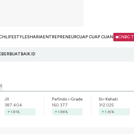
CH
LIFESTYLE
SHARIA
ENTREPRENEUR
CUAP CUAP CUAN
CNBC 
C
BERBUATBAIK.ID
S
JII
Pefindo i-Grade
Sri-Kehati
387.404
160.377
312.025
1.81
%
1.88
%
1.35
%