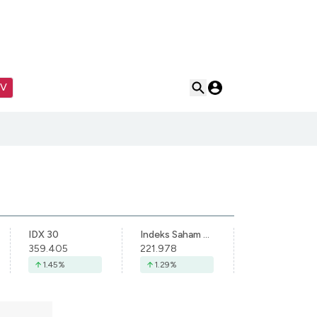
TV
IDX 30
Indeks Saham Syariah Indonesia
359.405
221.978
1.45
%
1.29
%