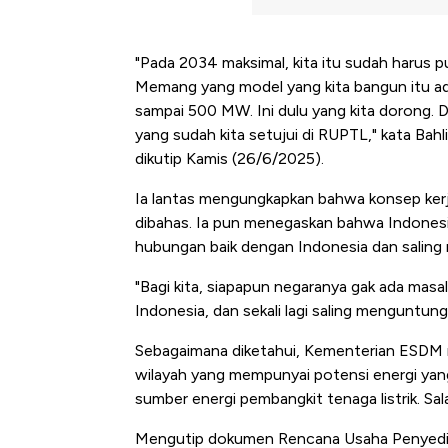
"Pada 2034 maksimal, kita itu sudah harus pu
Memang yang model yang kita bangun itu a
sampai 500 MW. Ini dulu yang kita dorong. 
yang sudah kita setujui di RUPTL," kata Bahl
dikutip Kamis (26/6/2025).
Ia lantas mengungkapkan bahwa konsep ke
dibahas. Ia pun menegaskan bahwa Indones
hubungan baik dengan Indonesia dan salin
"Bagi kita, siapapun negaranya gak ada mas
Indonesia, dan sekali lagi saling menguntungka
Sebagaimana diketahui, Kementerian ESDM 
wilayah yang mempunyai potensi energi yan
sumber energi pembangkit tenaga listrik. Sala
Kongo Tutup Keran Ekspor, 
Mengutip dokumen Rencana Usaha Penyedia