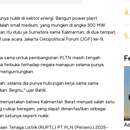
4.
nya nuklir di sektor energi. Bangun power plant.
dalah small medium, yang mungkin di angka 300 MW
Dan itu dulu ya Sumatera sama Kalimantan, di dua tempat,
5.
il usai acara Jakarta Geopolitical Forum (JGF) ke-9,
F
rja sama untuk pembangunan PLTN masih tengah
ia terbuka terhadap negara manapun selama punya
g menguntungkan.
alah, selama dia punya hubungan kerja sama sama
n. Begitu," ujar Bahlil.
menyatakan bahwa Kalimantan Barat menjadi salah satu
g cukup beragam, yang dapat dimanfaatkan sebagai
h satunya seperti nuklir.
Harga
Adu Panas Kinerja Emiten Minyak RI,
10
an Tenaga Listrik (RUPTL) PT PLN (Persero) 2025-