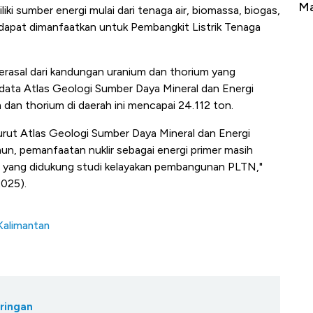
erbahaya
Mana yang Cuannya Paling Menyala?
Pe
ki sumber energi mulai dari tenaga air, biomassa, biogas,
 dapat dimanfaatkan untuk Pembangkit Listrik Tenaga
berasal dari kandungan uranium dan thorium yang
data Atlas Geologi Sumber Daya Mineral dan Energi
an thorium di daerah ini mencapai 24.112 ton.
rut Atlas Geologi Sumber Daya Mineral dan Energi
un, pemanfaatan nuklir sebagai energi primer masih
h yang didukung studi kelayakan pembangunan PLTN,"
2025).
 Kalimantan
ringan