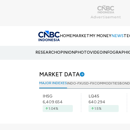
HOME
MARKET
MY MONEY
NEWS
TE
RESEARCH
OPINION
PHOTO
VIDEO
INFOGRAPHI
MARKET DATA
MAJOR INDEXES
INDO-FX
USD-FX
COMMODITIES
BOND
IHSG
LQ45
6,409.654
640.294
1.04
%
1.5
%