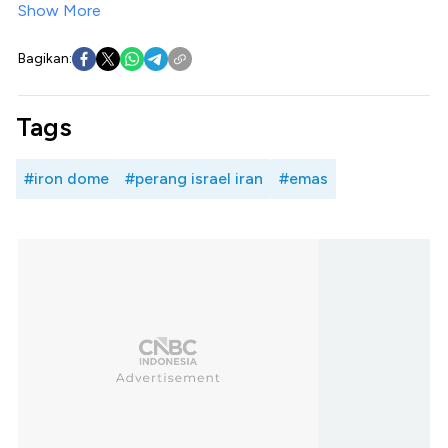
Show More
Bagikan:
Tags
#iron dome
#perang israel iran
#emas