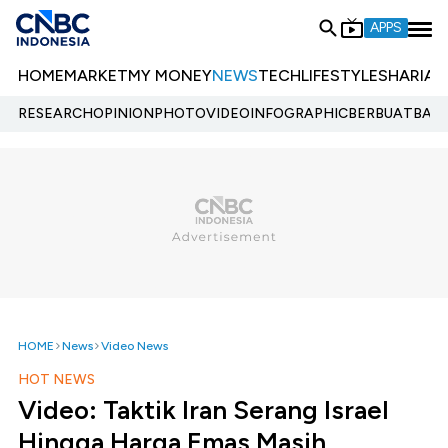
APPS
HOME
MARKET
MY MONEY
NEWS
TECH
LIFESTYLE
SHARIA
E
RESEARCH
OPINION
PHOTO
VIDEO
INFOGRAPHIC
BERBUATBAIK.
HOME
News
Video News
HOT NEWS
Video: Taktik Iran Serang Israel
Hingga Harga Emas Masih