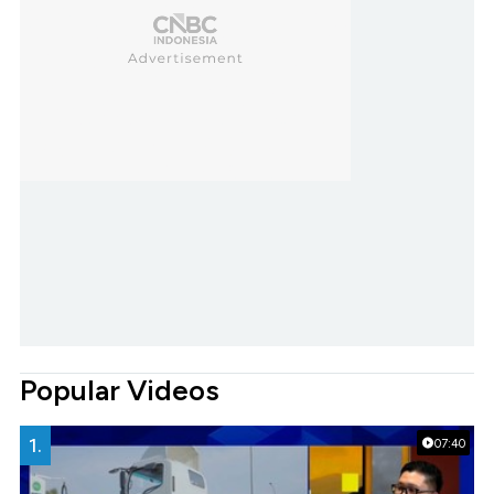
Popular Videos
1.
07:40