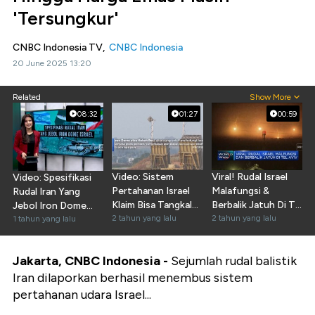
'Tersungkur'
CNBC Indonesia TV,
CNBC Indonesia
20 June 2025 13:20
Related
Show More
08:32
01:27
00:59
Video: Sistem
Viral! Rudal Israel
Video: Spesifikasi
Pertahanan Israel
Malafungsi &
Rudal Iran Yang
Klaim Bisa Tangkal
Berbalik Jatuh Di Tel
Jebol Iron Dome
Serangan Drone Iran
2 tahun yang lalu
Aviv
2 tahun yang lalu
Israel
1 tahun yang lalu
Jakarta, CNBC Indonesia -
Sejumlah rudal balistik
Iran dilaporkan berhasil menembus sistem
pertahanan udara Israel...