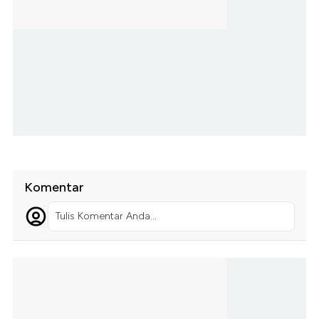
Komentar
Tulis Komentar Anda...