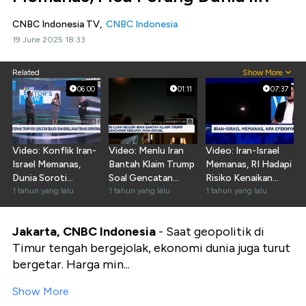
CNBC Indonesia TV,
CNBC Indonesia
19 June 2025 18:33
Related
Show More
06:00
01:11
07:37
Video: Konflik Iran-
Video: Menlu Iran
Video: Iran-Israel
Israel Memanas,
Bantah Klaim Trump
Memanas, RI Hadapi
Dunia Soroti
Soal Gencatan
Risiko Kenaikan
Manuver Trump
1 tahun yang lalu
Senjata Iran-Israel
1 tahun yang lalu
Harga Minyak
1 tahun yang lalu
Jakarta, CNBC Indonesia
- Saat geopolitik di
Timur tengah bergejolak, ekonomi dunia juga turut
bergetar. Harga min...
Show More