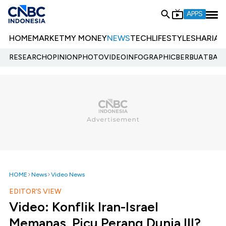
APPS
HOME
MARKET
MY MONEY
NEWS
TECH
LIFESTYLE
SHARIA
E
RESEARCH
OPINION
PHOTO
VIDEO
INFOGRAPHIC
BERBUATBAIK.
HOME
News
Video News
EDITOR'S VIEW
Video: Konflik Iran-Israel
Memanas, Picu Perang Dunia III?