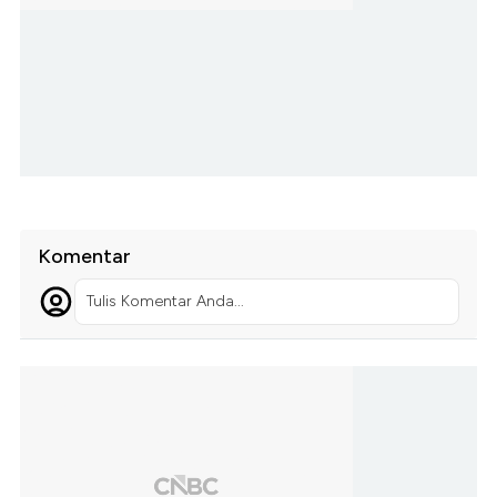
Komentar
Tulis Komentar Anda...