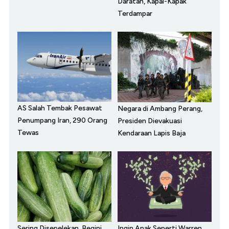
Daratan, Kapal-Kapak
Terdampar
AS Salah Tembak Pesawat
Negara di Ambang Perang,
Penumpang Iran, 290 Orang
Presiden Dievakuasi
Tewas
Kendaraan Lapis Baja
Sering Disepelekan, Begini
Ingin Anak Seperti Warren