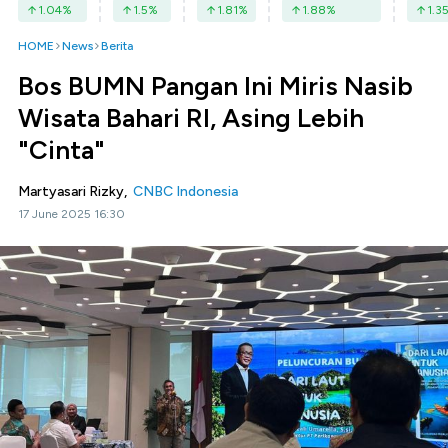
1.04
%
1.5
%
1.81
%
1.88
%
1.3
HOME
News
Berita
Bos BUMN Pangan Ini Miris Nasib
Wisata Bahari RI, Asing Lebih
"Cinta"
Martyasari Rizky,
CNBC Indonesia
17 June 2025 16:30