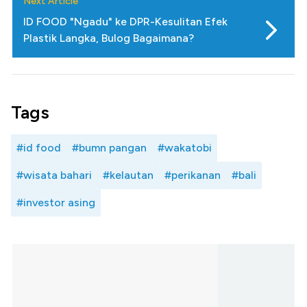
Next Article
ID FOOD "Ngadu" ke DPR-Kesulitan Efek
Plastik Langka, Bulog Bagaimana?
Tags
#id food
#bumn pangan
#wakatobi
#wisata bahari
#kelautan
#perikanan
#bali
#investor asing