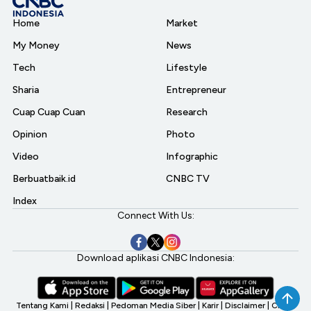
Home
Market
My Money
News
Tech
Lifestyle
Sharia
Entrepreneur
Cuap Cuap Cuan
Research
Opinion
Photo
Video
Infographic
Berbuatbaik.id
CNBC TV
Index
Connect With Us:
Download aplikasi CNBC Indonesia:
Tentang Kami
|
Redaksi
|
Pedoman Media Siber
|
Karir
|
Disclaimer
|
CNBC