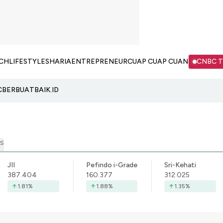
CH
LIFESTYLE
SHARIA
ENTREPRENEUR
CUAP CUAP CUAN
CNBC 
C
BERBUATBAIK.ID
S
JII
Pefindo i-Grade
Sri-Kehati
387.404
160.377
312.025
1.81
%
1.88
%
1.35
%