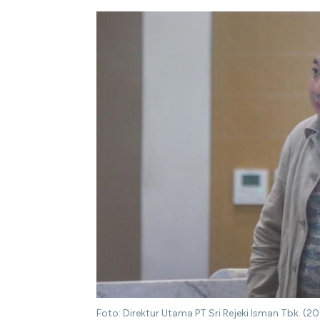
Foto: Direktur Utama PT Sri Rejeki Isman Tbk. (2