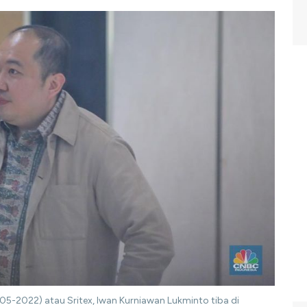
005-2022) atau Sritex, Iwan Kurniawan Lukminto tiba di