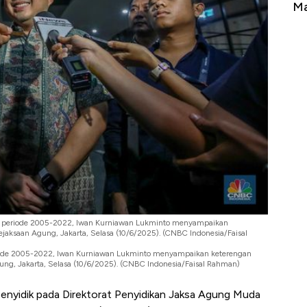
Tembaga Terbang ke Zona Berbahaya
Mana y
tex) periode 2005-2022, Iwan Kurniawan Lukminto menyampaikan
jaksaan Agung, Jakarta, Selasa (10/6/2025). (CNBC Indonesia/Faisal
periode 2005-2022, Iwan Kurniawan Lukminto menyampaikan keterengan
ung, Jakarta, Selasa (10/6/2025). (CNBC Indonesia/Faisal Rahman)
Penyidik pada Direktorat Penyidikan Jaksa Agung Muda