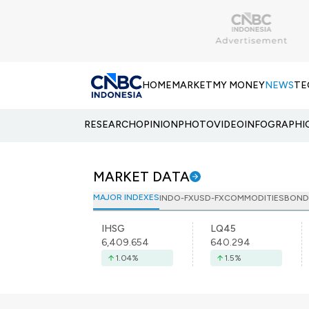
HOME
MARKET
MY MONEY
NEWS
TE
RESEARCH
OPINION
PHOTO
VIDEO
INFOGRAPHI
MARKET DATA
MAJOR INDEXES
INDO-FX
USD-FX
COMMODITIES
BOND
IHSG
LQ45
6,409.654
640.294
1.04
%
1.5
%