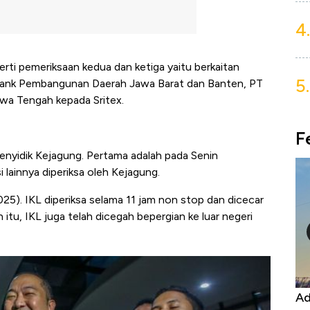
4.
ti pemeriksaan kedua dan ketiga yaitu berkaitan
5.
 Bank Pembangunan Daerah Jawa Barat dan Banten, PT
a Tengah kepada Sritex.
F
 penyidik Kejagung. Pertama adalah pada Senin
i lainnya diperiksa oleh Kejagung.
25). IKL diperiksa selama 11 jam non stop dan dicecar
 itu, IKL juga telah dicegah bepergian ke luar negeri
Kongo Tutup Keran Ekspor, Harga
Adu Pa