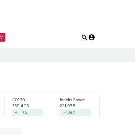
TV
IDX 30
Indeks Saham Syariah Indonesia
359.405
221.978
1.45
%
1.29
%