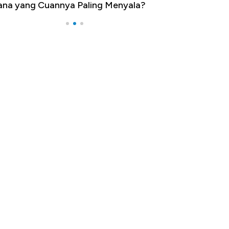
ang Cuannya Paling Menyala?
Pengangguran Tertin