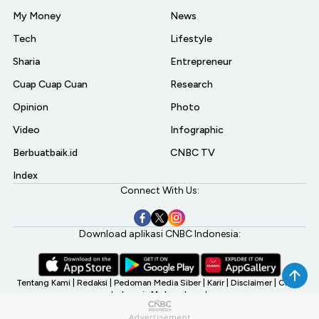
My Money
News
Tech
Lifestyle
Sharia
Entrepreneur
Cuap Cuap Cuan
Research
Opinion
Photo
Video
Infographic
Berbuatbaik.id
CNBC TV
Index
Connect With Us:
Download aplikasi CNBC Indonesia:
Tentang Kami
|
Redaksi
|
Pedoman Media Siber
|
Karir
|
Disclaimer
|
CNBC
Indonesia My Investment
©2026 CNBC Indonesia, A Transmedia Company