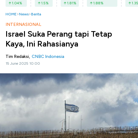
1.04
%
1.5
%
1.81
%
1.88
%
1.3
HOME
News
Berita
INTERNASIONAL
Israel Suka Perang tapi Tetap
Kaya, Ini Rahasianya
Tim Redaksi,
CNBC Indonesia
15 June 2025 10:00