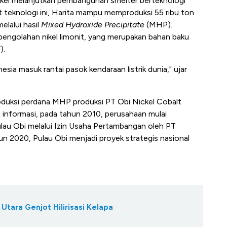
 Nikel melanjutkan pembangunan smelter berteknologi
 teknologi ini, Harita mampu memproduksi 55 ribu ton
elalui hasil
Mixed Hydroxide Precipitate
(MHP).
 pengolahan nikel limonit, yang merupakan bahan baku
).
esia masuk rantai pasok kendaraan listrik dunia," ujar
duksi perdana MHP produksi PT Obi Nickel Cobalt
informasi, pada tahun 2010, perusahaan mulai
lau Obi melalui Izin Usaha Pertambangan oleh PT
n 2020, Pulau Obi menjadi proyek strategis nasional
tara Genjot Hilirisasi Kelapa