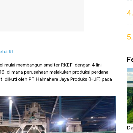
4.
5.
l di RI
F
kel mulai membangun smelter RKEF, dengan 4 lini
16, di mana perusahaan melakukan produksi perdana
rolit, diikuti oleh PT Halmahera Jaya Produks (HJF) pada
as Tanpa AC
Daftar Sungai Terpanjang di Dunia,
Ne