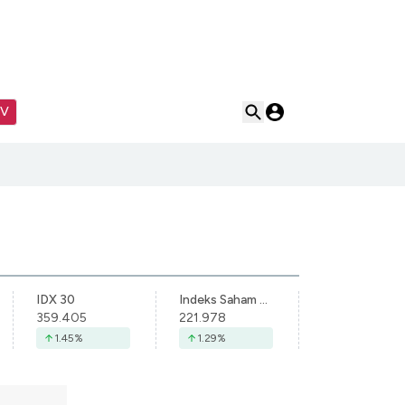
TV
IDX 30
Indeks Saham Syariah Indonesia
359.405
221.978
1.45
%
1.29
%