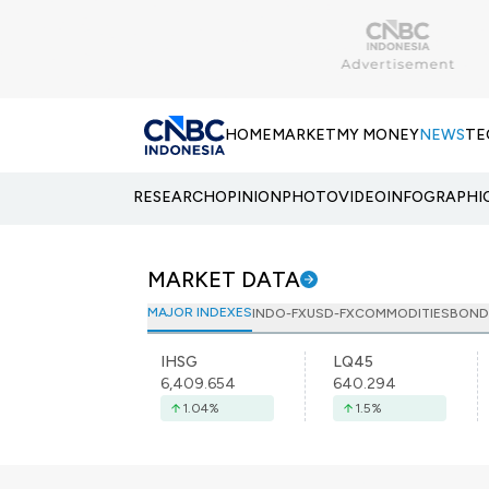
HOME
MARKET
MY MONEY
NEWS
TE
RESEARCH
OPINION
PHOTO
VIDEO
INFOGRAPHI
MARKET DATA
MAJOR INDEXES
INDO-FX
USD-FX
COMMODITIES
BOND
IHSG
LQ45
6,409.654
640.294
1.04
%
1.5
%