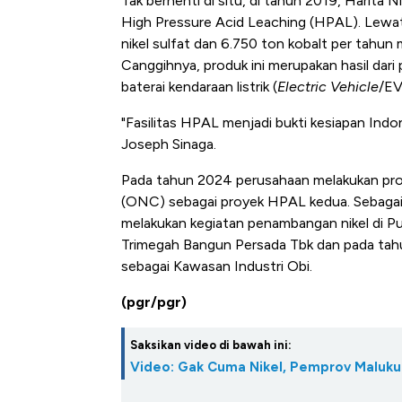
Tak berhenti di situ, di tahun 2019, Harita
High Pressure Acid Leaching (HPAL). Lewat
nikel sulfat dan 6.750 ton kobalt per tahun m
Canggihnya, produk ini merupakan hasil dari
baterai kendaraan listrik (
Electric Vehicle
/EV
"Fasilitas HPAL menjadi bukti kesiapan Indon
Joseph Sinaga.
Pada tahun 2024 perusahaan melakukan pro
(ONC) sebagai proyek HPAL kedua. Sebagai 
melakukan kegiatan penambangan nikel di Pu
Trimegah Bangun Persada Tbk dan pada tahu
sebagai Kawasan Industri Obi.
(pgr/pgr)
Saksikan video di bawah ini:
Video: Gak Cuma Nikel, Pemprov Maluku U