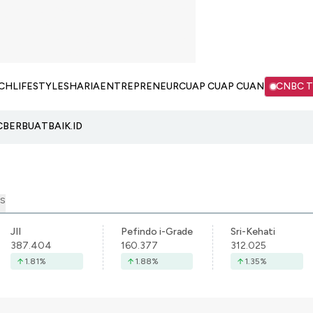
CH
LIFESTYLE
SHARIA
ENTREPRENEUR
CUAP CUAP CUAN
CNBC 
C
BERBUATBAIK.ID
S
JII
Pefindo i-Grade
Sri-Kehati
387.404
160.377
312.025
1.81
%
1.88
%
1.35
%