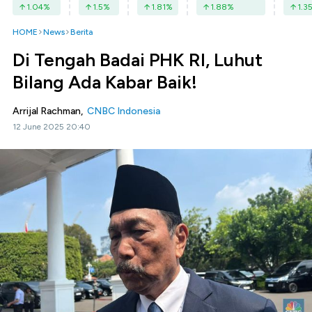
1.04
%
1.5
%
1.81
%
1.88
%
1.3
HOME
News
Berita
Di Tengah Badai PHK RI, Luhut
Bilang Ada Kabar Baik!
Arrijal Rachman,
CNBC Indonesia
12 June 2025 20:40