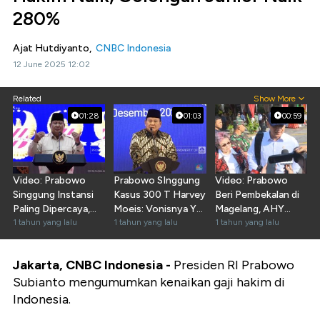
280%
Ajat Hutdiyanto,
CNBC Indonesia
12 June 2025 12:02
Related
Show More
01:28
01:03
00:59
Video: Prabowo
Prabowo SInggung
Video: Prabowo
Singgung Instansi
Kasus 300 T Harvey
Beri Pembekalan di
Paling Dipercaya,
Moeis: Vonisnya Ya
Magelang, AHY
TNI Paling Atas
1 tahun yang lalu
50 Tahun!
1 tahun yang lalu
Sebut Nostalgia
1 tahun yang lalu
Jakarta, CNBC Indonesia -
Presiden RI Prabowo
Subianto mengumumkan kenaikan gaji hakim di
Indonesia.