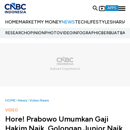
APPS
HOME
MARKET
MY MONEY
NEWS
TECH
LIFESTYLE
SHARIA
E
RESEARCH
OPINION
PHOTO
VIDEO
INFOGRAPHIC
BERBUATBAIK.
HOME
News
Video News
VIDEO
Hore! Prabowo Umumkan Gaji
Hakim Naik, Golongan Junior Naik