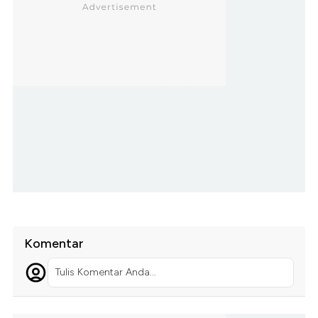
Komentar
Tulis Komentar Anda...