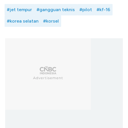
#jet tempur
#gangguan teknis
#pilot
#kf-16
#korea selatan
#korsel