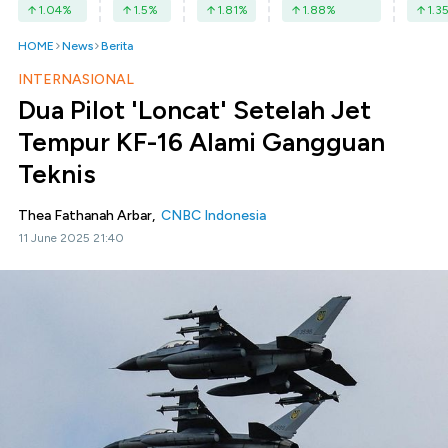
1.04
%
1.5
%
1.81
%
1.88
%
1.3
HOME
News
Berita
INTERNASIONAL
Dua Pilot 'Loncat' Setelah Jet
Tempur KF-16 Alami Gangguan
Teknis
Thea Fathanah Arbar,
CNBC Indonesia
11 June 2025 21:40