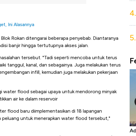
4.
t, Ini Alasannya
5.
i Blok Rokan ditengarai beberapa penyebab. Diantaranya
isi banjir hingga tertutupnya akses jalan.
asalahan tersebut. "Tadi seperti mencoba untuk terus
F
ki tanggul, kanal, dan sebagainya. Juga melakukan terus
ngembangan infill, kemudian juga melakukan pekerjaan
gi water flood sebagai upaya untuk mendorong minyak
kkan air ke dalam reservoir
ter flood baru diimplementasikan di 18 lapangan
 peluang untuk menerapkan water flood tersebut,"
 Harga
Adu Panas Kinerja Emiten Minyak RI,
1