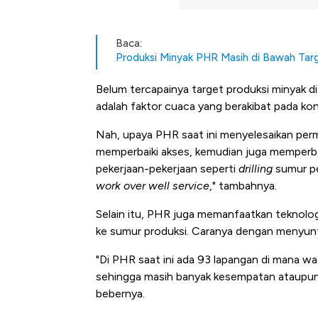
Baca:
Produksi Minyak PHR Masih di Bawah Targe
Belum tercapainya target produksi minyak d
adalah faktor cuaca yang berakibat pada kond
Nah, upaya PHR saat ini menyelesaikan perm
memperbaiki akses, kemudian juga memperbai
pekerjaan-pekerjaan seperti
drilling
sumur pe
work over well service
," tambahnya.
Selain itu, PHR juga memanfaatkan teknolo
ke sumur produksi. Caranya dengan menyunti
"Di PHR saat ini ada 93 lapangan di mana wa
sehingga masih banyak kesempatan ataupun
bebernya.
Kongo Tutup Keran Ekspor,