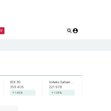
TV
IDX 30
Indeks Saham Syariah Indonesia
359.405
221.978
1.45
%
1.29
%