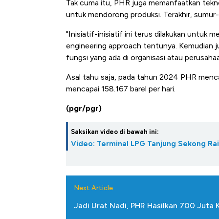
Tak cuma itu, PHR juga memanfaatkan tekn
Tembaga Terbang ke Zona 
untuk mendorong produksi. Terakhir, sumur
"Inisiatif-inisiatif ini terus dilakukan untu
engineering approach tentunya. Kemudian 
fungsi yang ada di organisasi atau perusahaa
Asal tahu saja, pada tahun 2024 PHR mencat
mencapai 158.167 barel per hari.
(pgr/pgr)
Saksikan video di bawah ini:
Video: Terminal LPG Tanjung Sekong Ra
Next Article
Jadi Urat Nadi, PHR Hasilkan 700 Juta 