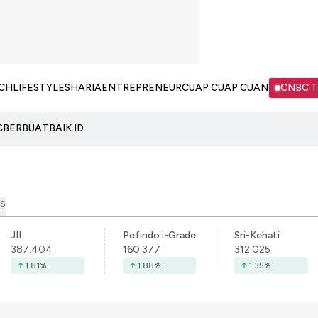
CH
LIFESTYLE
SHARIA
ENTREPRENEUR
CUAP CUAP CUAN
CNBC 
C
BERBUATBAIK.ID
S
JII
Pefindo i-Grade
Sri-Kehati
387.404
160.377
312.025
1.81
%
1.88
%
1.35
%