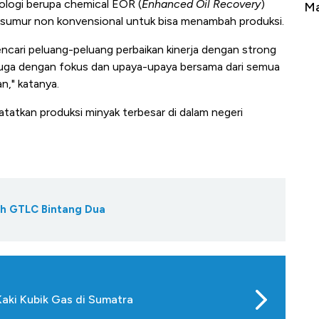
ologi berupa chemical EOR (
Enhanced Oil Recovery
)
Berbahaya
Mana yang Cuannya Paling Menyala?
P
-sumur non konvensional untuk bisa menambah produksi.
k mencari peluang-peluang perbaikan kinerja dengan strong
juga dengan fokus dan upaya-upaya bersama dari semua
n," katanya.
atkan produksi minyak terbesar di dalam negeri
ih GTLC Bintang Dua
Kaki Kubik Gas di Sumatra