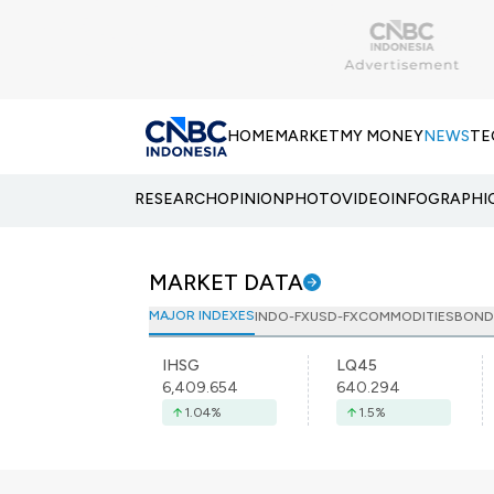
HOME
MARKET
MY MONEY
NEWS
TE
RESEARCH
OPINION
PHOTO
VIDEO
INFOGRAPHI
MARKET DATA
MAJOR INDEXES
INDO-FX
USD-FX
COMMODITIES
BOND
IHSG
LQ45
6,409.654
640.294
1.04
%
1.5
%