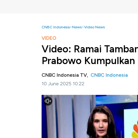
CNBC Indonesia
News
Video News
VIDEO
Video: Ramai Tamban
Prabowo Kumpulkan 
CNBC Indonesia TV,
CNBC Indonesia
10 June 2025 10:22
Jakarta, CNBC Indonesia -
Presiden Prabo
isu penambangan nikel di Raja Ampat, Papua
Selengkapnya dalam program Squawk Box CNB