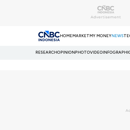
HOME
MARKET
MY MONEY
NEWS
TE
RESEARCH
OPINION
PHOTO
VIDEO
INFOGRAPHI