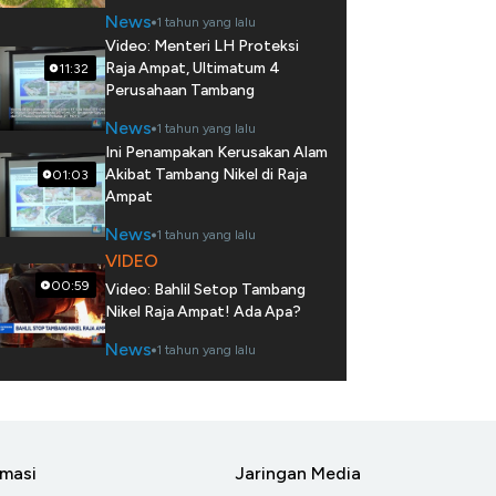
News
1 tahun yang lalu
Video: Menteri LH Proteksi
Raja Ampat, Ultimatum 4
11:32
Perusahaan Tambang
News
1 tahun yang lalu
Ini Penampakan Kerusakan Alam
Akibat Tambang Nikel di Raja
01:03
Ampat
News
1 tahun yang lalu
VIDEO
00:59
Video: Bahlil Setop Tambang
Nikel Raja Ampat! Ada Apa?
News
1 tahun yang lalu
rmasi
Jaringan Media