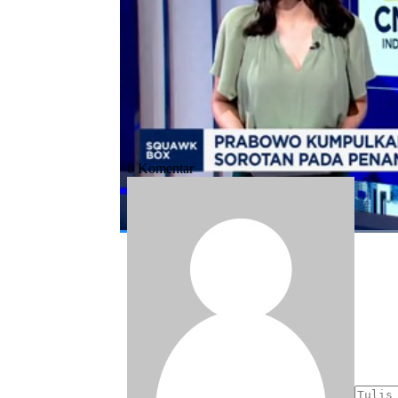
Bagikan:
#raja ampat
#nikel
#prabowo