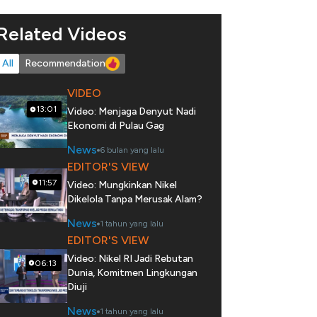
Related Videos
All
Recommendation
VIDEO
13:01
Video: Menjaga Denyut Nadi
Ekonomi di Pulau Gag
News
6 bulan yang lalu
EDITOR'S VIEW
11:57
Video: Mungkinkan Nikel
Dikelola Tanpa Merusak Alam?
News
1 tahun yang lalu
EDITOR'S VIEW
Video: Nikel RI Jadi Rebutan
06:13
Dunia, Komitmen Lingkungan
Diuji
News
1 tahun yang lalu