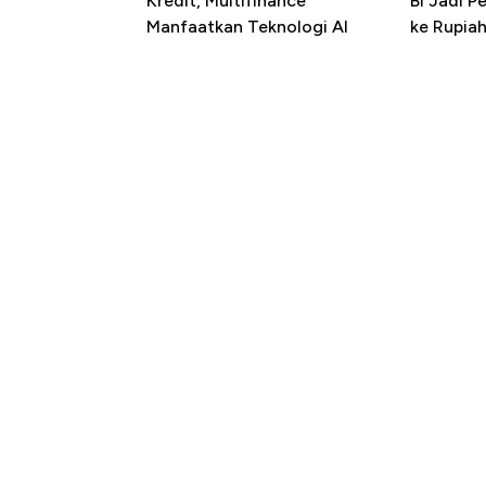
Kredit, Multifinance
BI Jadi P
Manfaatkan Teknologi AI
ke Rupia