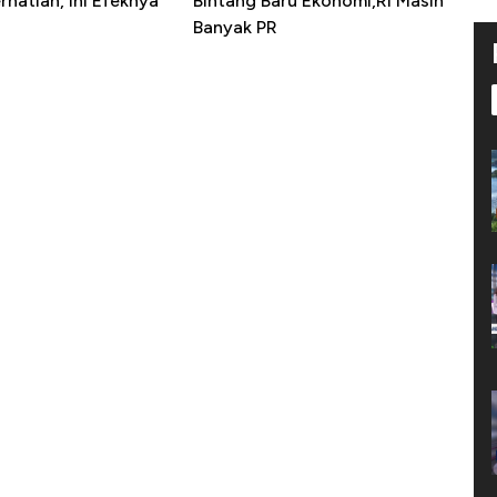
erhatian, Ini Efeknya
Bintang Baru Ekonomi,RI Masih
h
Banyak PR