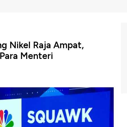
g Nikel Raja Ampat,
Para Menteri
wo Subianto mengumpulkan para menterinya di tengah
 Barat Daya yang merusak lingkungan.
C Indonesia (Selasa, 10/06/2025) berikut ini.