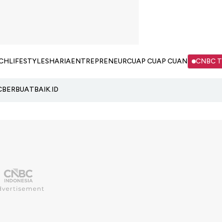
CH
LIFESTYLE
SHARIA
ENTREPRENEUR
CUAP CUAP CUAN
CNBC 
C
BERBUATBAIK.ID