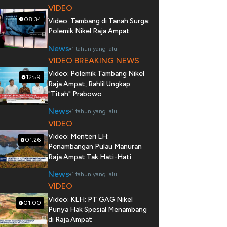
VIDEO
08:34
Video: Tambang di Tanah Surga:
Polemik Nikel Raja Ampat
News
1 tahun yang lalu
VIDEO BREAKING NEWS
Video: Polemik Tambang Nikel
12:59
Raja Ampat, Bahlil Ungkap
"Titah" Prabowo
News
1 tahun yang lalu
VIDEO
Video: Menteri LH:
01:26
Penambangan Pulau Manuran
Raja Ampat Tak Hati-Hati
News
1 tahun yang lalu
VIDEO
Video: KLH: PT GAG Nikel
01:00
Punya Hak Spesial Menambang
di Raja Ampat