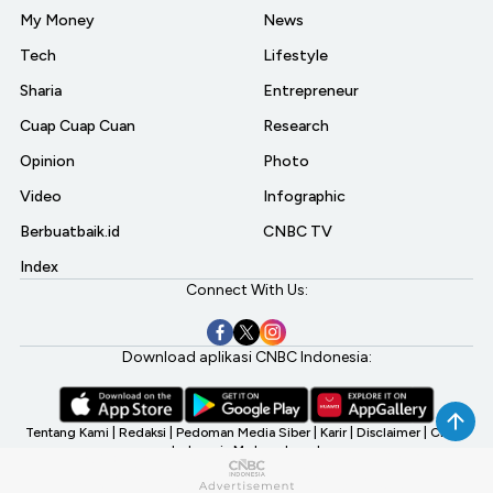
My Money
News
Tech
Lifestyle
Sharia
Entrepreneur
Cuap Cuap Cuan
Research
Opinion
Photo
Video
Infographic
Berbuatbaik.id
CNBC TV
Index
Connect With Us:
Download aplikasi CNBC Indonesia:
Tentang Kami
|
Redaksi
|
Pedoman Media Siber
|
Karir
|
Disclaimer
|
CNBC
Indonesia My Investment
©2026 CNBC Indonesia, A Transmedia Company