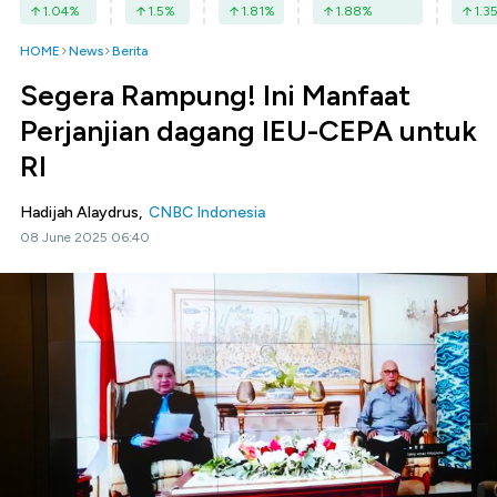
1.04
%
1.5
%
1.81
%
1.88
%
1.3
HOME
News
Berita
Segera Rampung! Ini Manfaat
Perjanjian dagang IEU-CEPA untuk
RI
Hadijah Alaydrus,
CNBC Indonesia
08 June 2025 06:40