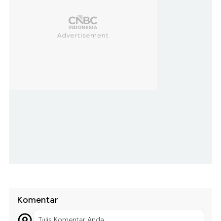
Komentar
Tulis Komentar Anda...