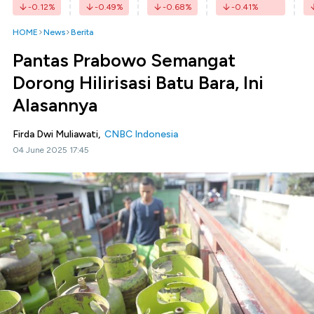
-0.12
%
-0.49
%
-0.68
%
-0.41
%
HOME
News
Berita
Pantas Prabowo Semangat
Dorong Hilirisasi Batu Bara, Ini
Alasannya
Firda Dwi Muliawati,
CNBC Indonesia
04 June 2025 17:45