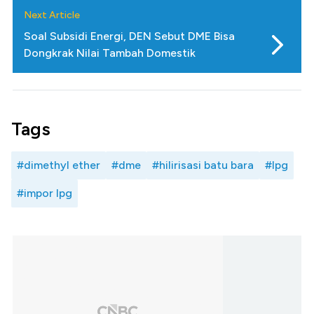
Next Article
Soal Subsidi Energi, DEN Sebut DME Bisa
Dongkrak Nilai Tambah Domestik
Tags
#dimethyl ether
#dme
#hilirisasi batu bara
#lpg
#impor lpg