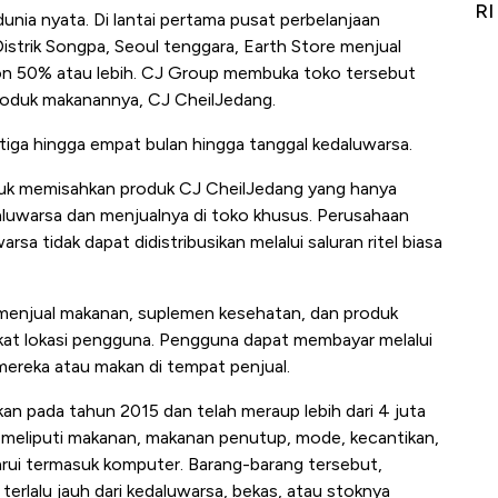
Alas Kaki Tumbuh Double Digit
RI
di dunia nyata. Di lantai pertama pusat perbelanjaan
istrik Songpa, Seoul tenggara, Earth Store menjual
n 50% atau lebih. CJ Group membuka toko tersebut
 produk makanannya, CJ CheilJedang.
 tiga hingga empat bulan hingga tanggal kedaluwarsa.
uk memisahkan produk CJ CheilJedang yang hanya
aluwarsa dan menjualnya di toko khusus. Perusahaan
a tidak dapat didistribusikan melalui saluran ritel biasa
g menjual makanan, suplemen kesehatan, dan produk
kat lokasi pengguna. Pengguna dapat membayar melalui
ereka atau makan di tempat penjual.
rkan pada tahun 2015 dan telah meraup lebih dari 4 juta
meliputi makanan, makanan penutup, mode, kecantikan,
barui termasuk komputer. Barang-barang tersebut,
erlalu jauh dari kedaluwarsa, bekas, atau stoknya