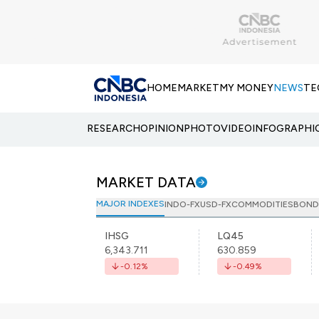
HOME
MARKET
MY MONEY
NEWS
TE
RESEARCH
OPINION
PHOTO
VIDEO
INFOGRAPHI
MARKET DATA
MAJOR INDEXES
INDO-FX
USD-FX
COMMODITIES
BOND
IHSG
LQ45
6,343.711
630.859
-0.12
%
-0.49
%