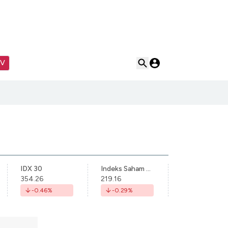
TV
IDX 30
Indeks Saham Syariah Indonesia
354.26
219.16
-0.46
%
-0.29
%