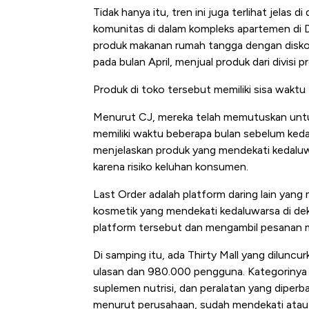
Tidak hanya itu, tren ini juga terlihat jelas 
komunitas di dalam kompleks apartemen di D
produk makanan rumah tangga dengan disko
pada bulan April, menjual produk dari divisi
Produk di toko tersebut memiliki sisa waktu
Menurut CJ, mereka telah memutuskan unt
memiliki waktu beberapa bulan sebelum ked
menjelaskan produk yang mendekati kedaluwars
karena risiko keluhan konsumen.
Last Order adalah platform daring lain yan
kosmetik yang mendekati kedaluwarsa di de
platform tersebut dan mengambil pesanan m
Di samping itu, ada Thirty Mall yang diluncu
ulasan dan 980.000 pengguna. Kategorinya 
suplemen nutrisi, dan peralatan yang diper
menurut perusahaan, sudah mendekati atau t