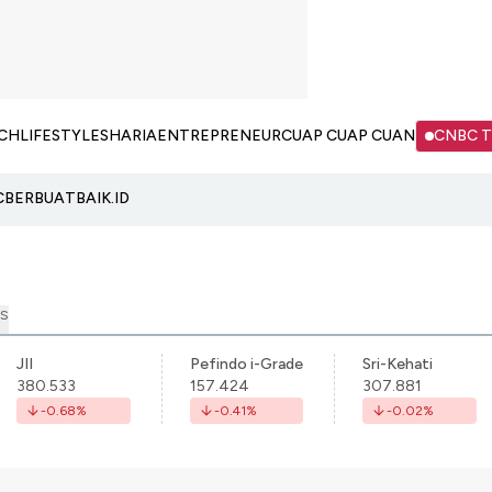
CH
LIFESTYLE
SHARIA
ENTREPRENEUR
CUAP CUAP CUAN
CNBC 
C
BERBUATBAIK.ID
S
JII
Pefindo i-Grade
Sri-Kehati
380.533
157.424
307.881
-0.68
%
-0.41
%
-0.02
%