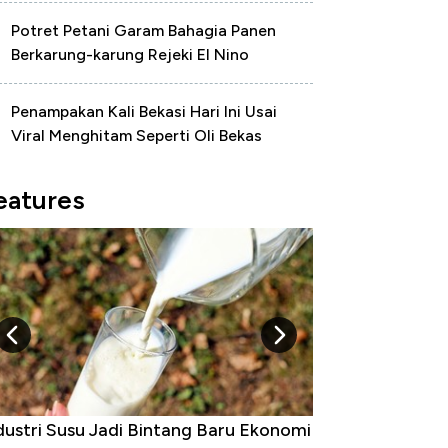
Potret Petani Garam Bahagia Panen
Berkarung-karung Rejeki El Nino
Penampakan Kali Bekasi Hari Ini Usai
Viral Menghitam Seperti Oli Bekas
eatures
dustri Susu Jadi Bintang Baru Ekonomi
5 Raja Ekonomi 