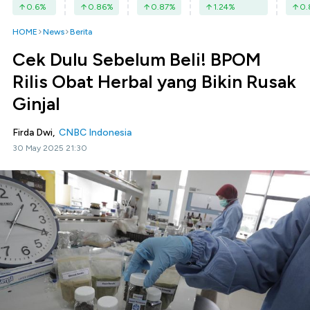
0.6
%
0.86
%
0.87
%
1.24
%
0.
HOME
News
Berita
Cek Dulu Sebelum Beli! BPOM
Rilis Obat Herbal yang Bikin Rusak
Ginjal
Firda Dwi,
CNBC Indonesia
30 May 2025 21:30